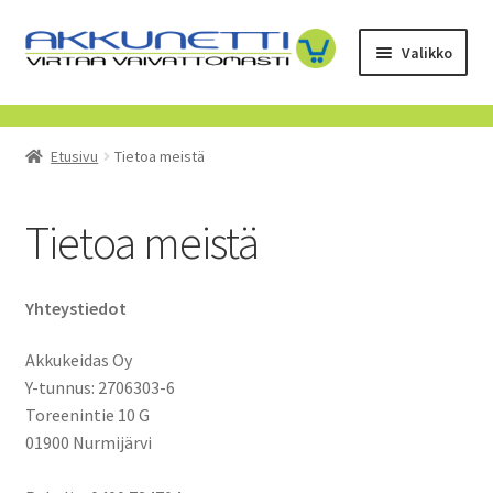
Siirry
Siirry
Valikko
navigointiin
sisältöön
Kauppa
Etusivu
Tietoa meistä
Tietoa meistä
Yrityksille
Tietoa meistä
Toimitusehdot
Yhteystiedot
POISTUVAT TUOTTEET
Akkukeidas Oy
Y-tunnus: 2706303-6
Toreenintie 10 G
01900 Nurmijärvi