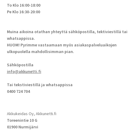
To Klo 16:00-18:00
Pe Klo 16:30-20:00
Muina aikoina otathan yhteyttä sähköpostilla, tektiviestillä tai
whatsappissa.
HUOM! Pyrimme vastaamaan myös asiakaspalveluaikojen
ulkopuolella mahdollisimman pian.
Sähköpostilla
info@akkunetti.fi
Tai tekstiviestillä ja whatsappissa
0400 724 704
Akkukeidas Oy, Akkunetti.fi
Toreenintie 10 G
01900 Nurmijärvi