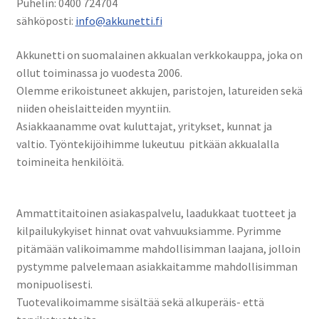
Puhelin: 0400 724704
sähköposti:
info@akkunetti.fi
Akkunetti on suomalainen akkualan verkkokauppa, joka on
ollut toiminassa jo vuodesta 2006.
Olemme erikoistuneet akkujen, paristojen, latureiden sekä
niiden oheislaitteiden myyntiin.
Asiakkaanamme ovat kuluttajat, yritykset, kunnat ja
valtio. Työntekijöihimme lukeutuu pitkään akkualalla
toimineita henkilöitä.
Ammattitaitoinen asiakaspalvelu, laadukkaat tuotteet ja
kilpailukykyiset hinnat ovat vahvuuksiamme. Pyrimme
pitämään valikoimamme mahdollisimman laajana, jolloin
pystymme palvelemaan asiakkaitamme mahdollisimman
monipuolisesti.
Tuotevalikoimamme sisältää sekä alkuperäis- että