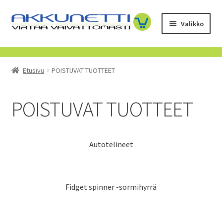
Siirry
Siirry
Valikko
navigointiin
sisältöön
Kauppa
Etusivu
POISTUVAT TUOTTEET
Tietoa meistä
Yrityksille
POISTUVAT TUOTTEET
Toimitusehdot
Autotelineet
POISTUVAT TUOTTEET
Fidget spinner -sormihyrrä