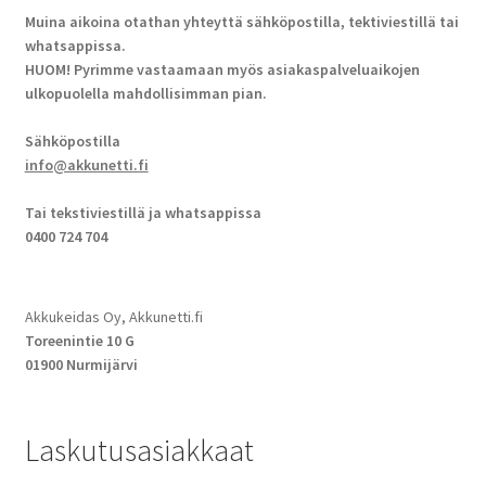
Muina aikoina otathan yhteyttä sähköpostilla, tektiviestillä tai
whatsappissa.
HUOM! Pyrimme vastaamaan myös asiakaspalveluaikojen
ulkopuolella mahdollisimman pian.
Sähköpostilla
info@akkunetti.fi
Tai tekstiviestillä ja whatsappissa
0400 724 704
Akkukeidas Oy, Akkunetti.fi
Toreenintie 10 G
01900 Nurmijärvi
Laskutusasiakkaat