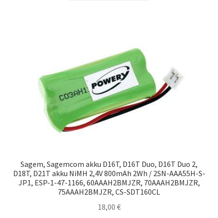
Sagem, Sagemcom akku D16T, D16T Duo, D16T Duo 2,
D18T, D21T akku NiMH 2,4V 800mAh 2Wh / 2SN-AAA55H-S-
JP1, ESP-1-47-1166, 60AAAH2BMJZR, 70AAAH2BMJZR,
75AAAH2BMJZR, CS-SDT160CL
18,00
€