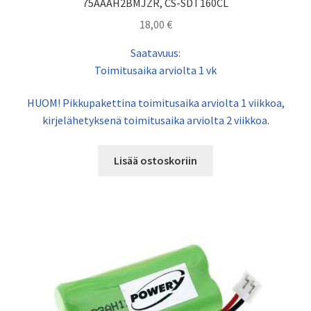
75AAAH2BMJZR, CS-SDT160CL
18,00
€
Saatavuus:
Toimitusaika arviolta 1 vk
HUOM! Pikkupakettina toimitusaika arviolta 1 viikkoa,
kirjelähetyksenä toimitusaika arviolta 2 viikkoa.
Lisää ostoskoriin