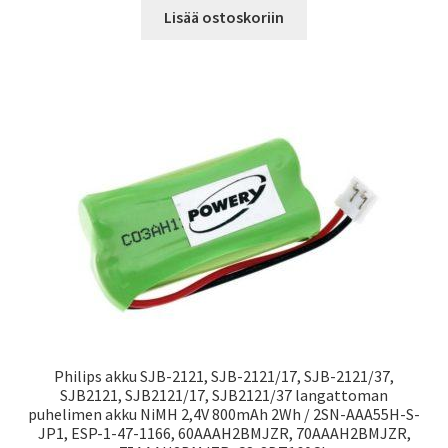
Lisää ostoskoriin
Philips akku SJB-2121, SJB-2121/17, SJB-2121/37,
SJB2121, SJB2121/17, SJB2121/37 langattoman
puhelimen akku NiMH 2,4V 800mAh 2Wh / 2SN-AAA55H-S-
JP1, ESP-1-47-1166, 60AAAH2BMJZR, 70AAAH2BMJZR,