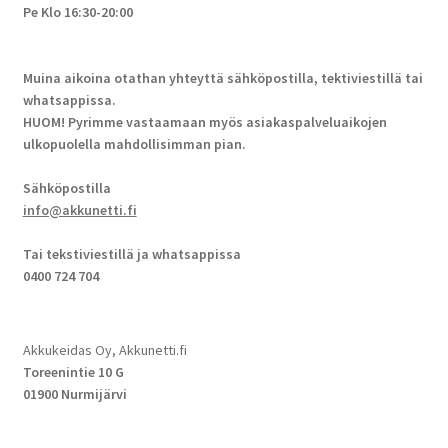
Pe Klo 16:30-20:00
Muina aikoina otathan yhteyttä sähköpostilla, tektiviestillä tai
whatsappissa.
HUOM! Pyrimme vastaamaan myös asiakaspalveluaikojen
ulkopuolella mahdollisimman pian.
Sähköpostilla
info@akkunetti.fi
Tai tekstiviestillä ja whatsappissa
0400 724 704
Akkukeidas Oy, Akkunetti.fi
Toreenintie 10 G
01900 Nurmijärvi