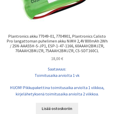
Plantronics akku 77049-01, 7704901, Plantronics Calisto
Pro langattoman puhelimen akku NiMH 2,4V 800mAh 2Wh
/ 2SN-AAA55H-S-JP1, ESP-1-47-1166, 60AAAH2BMJZR,
70AAAH2BMJZR, 75AAAH2BMJZR, CS-SDT160CL
18,00
€
Saatavuus:
Toimitusaika arviolta 1 vk
HUOM! Pikkupakettina toimitusaika arviolta 1 viikkoa,
kirjelähetyksenä toimitusaika arviolta 2 viikkoa.
Lisää ostoskoriin