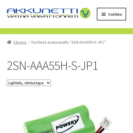
Siirry
Siirry
Valikko
navigointiin
sisältöön
Kauppa
Etusivu
Tuotteet avainsanalla “2SN-AAA55H-S-JP1”
Tietoa meistä
Yrityksille
2SN-AAA55H-S-JP1
Toimitusehdot
POISTUVAT TUOTTEET