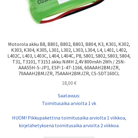
Motorola akku B8, B801, B802, B803, B804, K3, K301, K302,
K303, K304, K305, L301, L302, L303, L304, L4, L401, L402,
L402C, L403, L403C, L404, L404C, P8, S801, S802, S803, S804,
T31, T3101, T3151 akku NiMH 2,4V 800mAh 2Wh / 2SN-
AAA55H-S-JP1, ESP-1-47-1166, 60AAAH2BMJZR,
70AAAH2BMJZR, 75AAAH2BMJZR, CS-SDT160CL
18,00
€
Saatavuus:
Toimitusaika arviolta 1 vk
HUOM! Pikkupakettina toimitusaika arviolta 1 viikkoa,
kirjelähetyksenä toimitusaika arviolta 2 viikkoa.