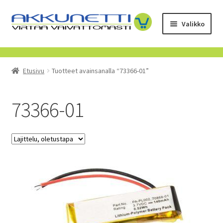
Siirry
Siirry
Valikko
navigointiin
sisältöön
Kauppa
Etusivu
Tuotteet avainsanalla “73366-01”
Tietoa meistä
Yrityksille
73366-01
Toimitusehdot
POISTUVAT TUOTTEET