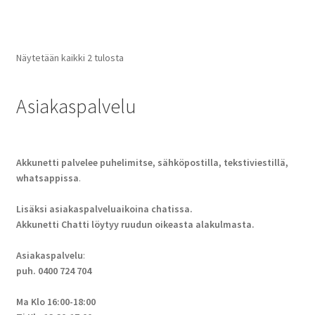
Näytetään kaikki 2 tulosta
Asiakaspalvelu
Akkunetti palvelee puhelimitse, sähköpostilla, tekstiviestillä,
whatsappissa
.
Lisäksi asiakaspalveluaikoina chatissa.
Akkunetti Chatti löytyy ruudun oikeasta alakulmasta.
Asiakaspalvelu
:
puh. 0400 724 704
Ma Klo 16:00-18:00