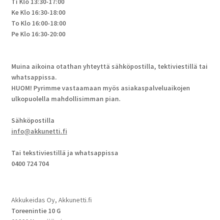
Ti Klo 13:30-17:00
Ke Klo 16:30-18:00
To Klo 16:00-18:00
Pe Klo 16:30-20:00
Muina aikoina otathan yhteyttä sähköpostilla, tektiviestillä tai
whatsappissa.
HUOM! Pyrimme vastaamaan myös asiakaspalveluaikojen
ulkopuolella mahdollisimman pian.
Sähköpostilla
info@akkunetti.fi
Tai tekstiviestillä ja whatsappissa
0400 724 704
Akkukeidas Oy, Akkunetti.fi
Toreenintie 10 G