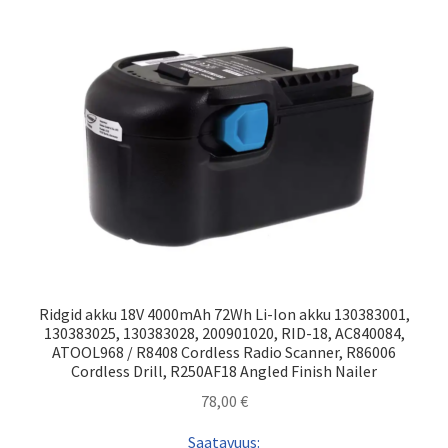
Ridgid akku 18V 4000mAh 72Wh Li-Ion akku 130383001,
130383025, 130383028, 200901020, RID-18, AC840084,
ATOOL968 / R8408 Cordless Radio Scanner, R86006
Cordless Drill, R250AF18 Angled Finish Nailer
78,00
€
Saatavuus: