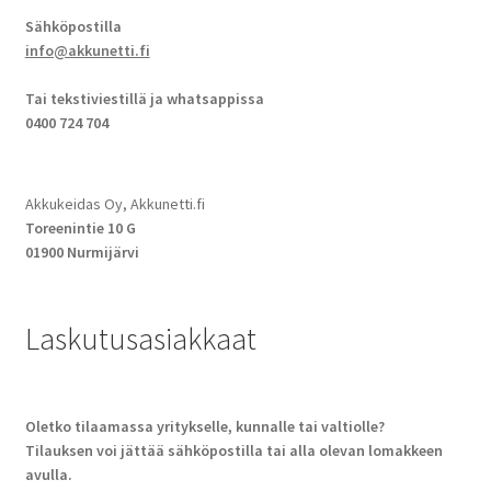
Sähköpostilla
info@akkunetti.fi
Tai tekstiviestillä ja whatsappissa
0400 724 704
Akkukeidas Oy, Akkunetti.fi
Toreenintie 10 G
01900 Nurmijärvi
Laskutusasiakkaat
Oletko tilaamassa yritykselle, kunnalle tai valtiolle?
Tilauksen voi jättää sähköpostilla tai alla olevan lomakkeen
avulla.