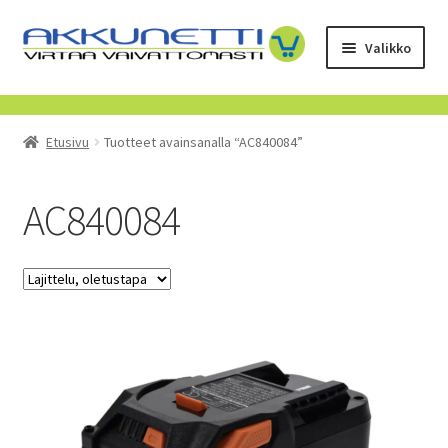
Siirry
Siirry
Valikko
navigointiin
sisältöön
Kauppa
Etusivu
Tuotteet avainsanalla “AC840084”
Tietoa meistä
Yrityksille
AC840084
Toimitusehdot
POISTUVAT TUOTTEET