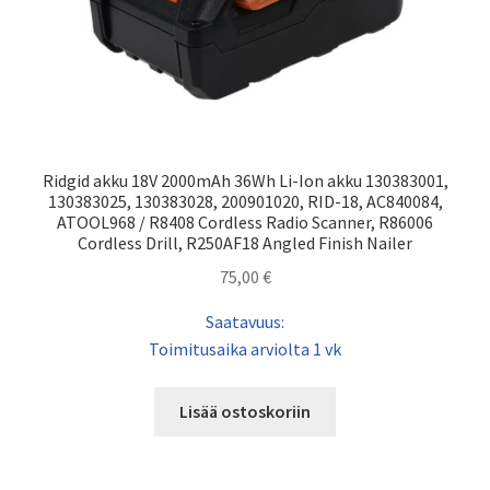
Ridgid akku 18V 2000mAh 36Wh Li-Ion akku 130383001,
130383025, 130383028, 200901020, RID-18, AC840084,
ATOOL968 / R8408 Cordless Radio Scanner, R86006
Cordless Drill, R250AF18 Angled Finish Nailer
75,00
€
Saatavuus:
Toimitusaika arviolta 1 vk
Lisää ostoskoriin