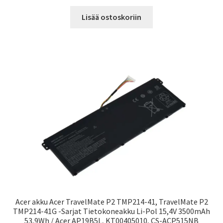
Lisää ostoskoriin
Acer akku Acer TravelMate P2 TMP214-41, TravelMate P2
TMP214-41G -Sarjat Tietokoneakku Li-Pol 15,4V 3500mAh
53,9Wh / Acer AP19B5L, KT00405010, CS-ACP515NB