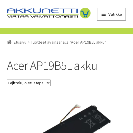
Siirry
Siirry
Valikko
navigointiin
sisältöön
Kauppa
Etusivu
Tuotteet avainsanalla “Acer AP19B5L akku”
Tietoa meistä
Yrityksille
Acer AP19B5L akku
Toimitusehdot
POISTUVAT TUOTTEET