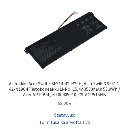
Acer akku Acer Swift 3 SF314-42-R29H, Acer Swift 3 SF314-
42-N19C4 Tietokoneakku Li-Pol 15,4V 3500mAh 53,9Wh /
Acer AP19B5L, KT00405010, CS-ACP515NB
69,00
€
Saatavuus:
Toimitusaika arviolta 1 vk