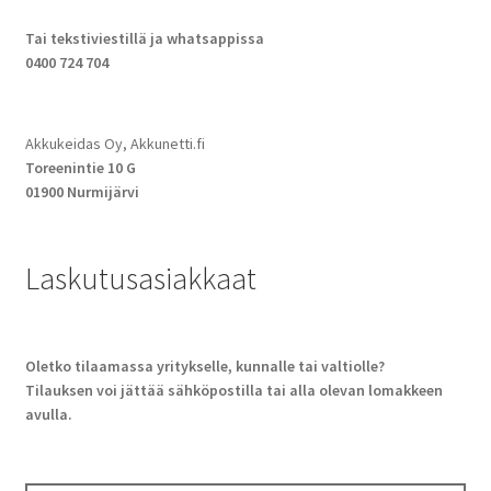
Tai tekstiviestillä ja whatsappissa
0400 724 704
Akkukeidas Oy, Akkunetti.fi
Toreenintie 10 G
01900 Nurmijärvi
Laskutusasiakkaat
Oletko tilaamassa yritykselle, kunnalle tai valtiolle?
Tilauksen voi jättää sähköpostilla tai alla olevan lomakkeen
avulla.