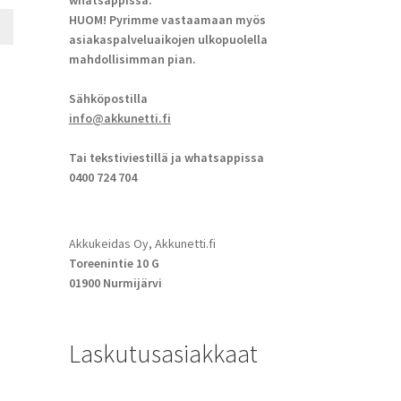
whatsappissa.
HUOM! Pyrimme vastaamaan myös
asiakaspalveluaikojen ulkopuolella
mahdollisimman pian.
Sähköpostilla
info@akkunetti.fi
Tai tekstiviestillä ja whatsappissa
0400 724 704
Akkukeidas Oy, Akkunetti.fi
Toreenintie 10 G
01900 Nurmijärvi
Laskutusasiakkaat