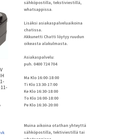
sähköpostilla, tekstiviestillä,
whatsappissa
.
Lisäksi asiakaspalveluaikoina
chatissa.
Akkunetti Chatti löytyy ruudun
oikeasta alakulmasta.
Asiakaspalvelu
:
puh. 0400 724 704
2V
MH
Ma Klo 16:00-18:00
1-
Ti Klo 13:30-17:00
-11-
Ke Klo 16:30-18:00
To Klo 16:00-18:00
o
Pe Klo 16:30-20:00
Muina aikoina otathan yhteyttä
sähköpostilla, tektiviestillä tai
 vk