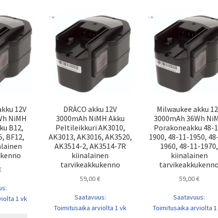
akku 12V
DRÄCO akku 12V
Milwaukee akku 1
Wh NiMH
3000mAh NiMH Akku
3000mAh 36Wh Ni
ku B12,
Peltileikkuri AK3010,
Porakoneakku 48-1
, BF12,
AK3013, AK3016, AK3520,
1900, 48-11-1950, 48
alainen
AK3514-2, AK3514-7R
1960, 48-11-1970,
ukenno
kiinalainen
kiinalainen
tarvikeakkukenno
tarvikeakkukenn
€
59,00
€
59,00
€
us:
Saatavuus:
Saatavuus:
iolta 1 vk
Toimitusaika arviolta 1 vk
Toimitusaika arviolta 1