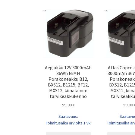
Aeg akku 12V 3000mAh
Atlas Copco 
36Wh NiMH
3000mAh 36
Porakoneakku B12,
Porakoneak
BXS12, B1215, BF12,
BXS12, B1215
MXS12, kiinalainen
MXS12, kiin
tarvikeakkukenno
tarvikeakk
59,00
€
59,00
Saatavuus:
Saatavu
Toimitusaika arviolta 1 vk
Toimitusaika arv