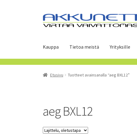
Siirry
Siirry
navigointiin
sisältöön
Kauppa
Tietoa meistä
Yrityksille
Etusivu
Tuotteet avainsanalla “aeg BXL12”
aeg BXL12