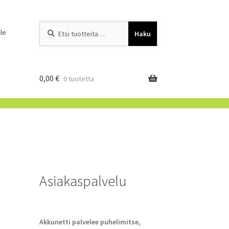
Etsi:
When autocomplete resu
le
Haku
0,00
€
0 tuotetta
Asiakaspalvelu
Akkunetti palvelee puhelimitse,