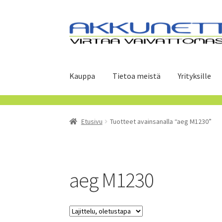
Siirry
Siirry
navigointiin
sisältöön
Kauppa
Tietoa meistä
Yrityksille
Etusivu
Tuotteet avainsanalla “aeg M1230”
aeg M1230