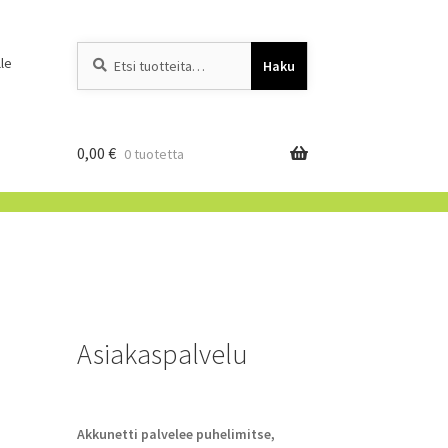
Etsi:
When autocomplete resu
le
Haku
0,00
€
0 tuotetta
Asiakaspalvelu
Akkunetti palvelee puhelimitse,