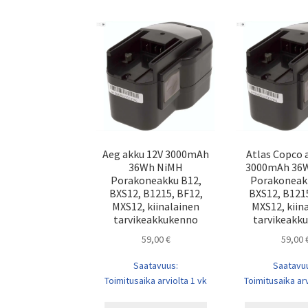
Aeg akku 12V 3000mAh
Atlas Copco 
36Wh NiMH
3000mAh 36
Porakoneakku B12,
Porakoneak
BXS12, B1215, BF12,
BXS12, B1215
MXS12, kiinalainen
MXS12, kiin
tarvikeakkukenno
tarvikeakk
59,00
€
59,00
Saatavuus:
Saatavu
Toimitusaika arviolta 1 vk
Toimitusaika arv