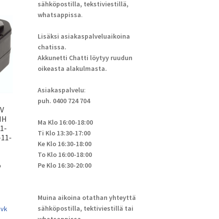
sähköpostilla, tekstiviestillä,
whatsappissa
.
Lisäksi asiakaspalveluaikoina
chatissa.
Akkunetti Chatti löytyy ruudun
oikeasta alakulmasta.
Asiakaspalvelu
:
puh. 0400 724 704
2V
MH
Ma Klo 16:00-18:00
1-
Ti Klo 13:30-17:00
-11-
Ke Klo 16:30-18:00
To Klo 16:00-18:00
o
Pe Klo 16:30-20:00
Muina aikoina otathan yhteyttä
sähköpostilla, tektiviestillä tai
 vk