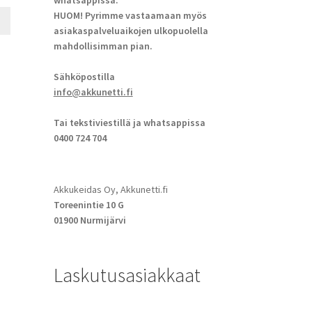
whatsappissa.
HUOM! Pyrimme vastaamaan myös
asiakaspalveluaikojen ulkopuolella
mahdollisimman pian.
Sähköpostilla
info@akkunetti.fi
Tai tekstiviestillä ja whatsappissa
0400 724 704
Akkukeidas Oy, Akkunetti.fi
Toreenintie 10 G
01900 Nurmijärvi
Laskutusasiakkaat