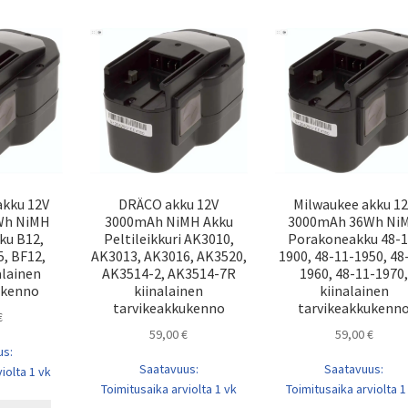
akku 12V
DRÄCO akku 12V
Milwaukee akku 1
Wh NiMH
3000mAh NiMH Akku
3000mAh 36Wh Ni
ku B12,
Peltileikkuri AK3010,
Porakoneakku 48-1
, BF12,
AK3013, AK3016, AK3520,
1900, 48-11-1950, 48
alainen
AK3514-2, AK3514-7R
1960, 48-11-1970,
ukenno
kiinalainen
kiinalainen
tarvikeakkukenno
tarvikeakkukenn
€
59,00
€
59,00
€
us:
Saatavuus:
Saatavuus:
iolta 1 vk
Toimitusaika arviolta 1 vk
Toimitusaika arviolta 1