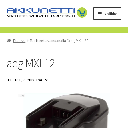
Siirry
Siirry
Valikko
navigointiin
sisältöön
Kauppa
Etusivu
Tuotteet avainsanalla “aeg MXL12”
Tietoa meistä
Yrityksille
aeg MXL12
Toimitusehdot
POISTUVAT TUOTTEET