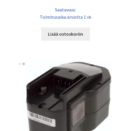
Saatavuus:
Toimitusaika arviolta 1 vk
Lisää ostoskoriin