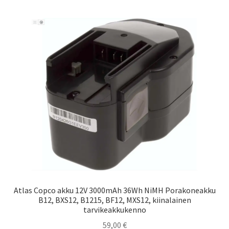
Atlas Copco akku 12V 3000mAh 36Wh NiMH Porakoneakku
B12, BXS12, B1215, BF12, MXS12, kiinalainen
tarvikeakkukenno
59,00
€