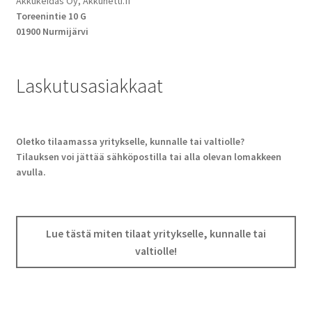
Akkukeidas Oy, Akkunetti.fi
Toreenintie 10 G
01900 Nurmijärvi
Laskutusasiakkaat
Oletko tilaamassa yritykselle, kunnalle tai valtiolle?
Tilauksen voi jättää sähköpostilla tai alla olevan lomakkeen
avulla.
Lue tästä miten tilaat yritykselle, kunnalle tai
valtiolle!