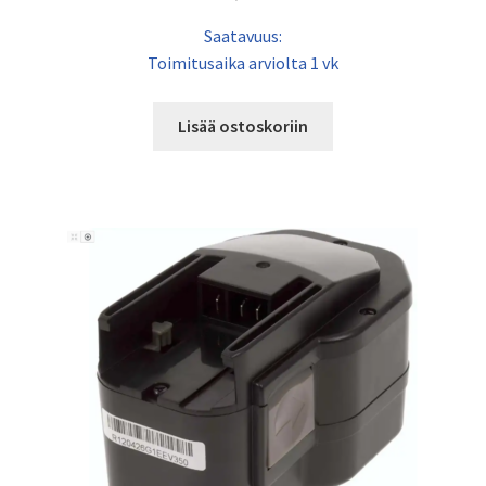
Saatavuus:
Toimitusaika arviolta 1 vk
Lisää ostoskoriin