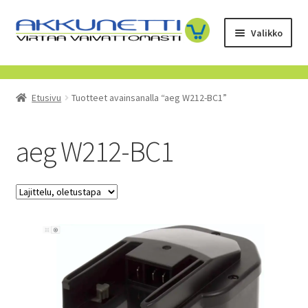
Siirry
Siirry
Valikko
navigointiin
sisältöön
Kauppa
Etusivu
Tuotteet avainsanalla “aeg W212-BC1”
Tietoa meistä
Yrityksille
aeg W212-BC1
Toimitusehdot
POISTUVAT TUOTTEET