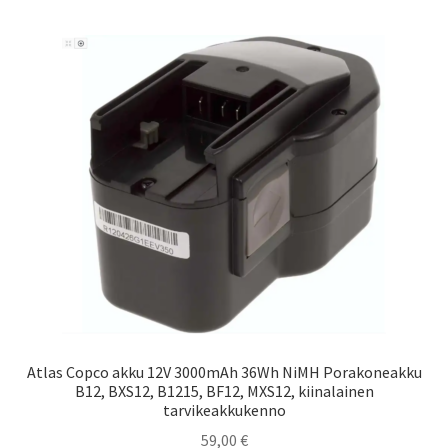
Atlas Copco akku 12V 3000mAh 36Wh NiMH Porakoneakku
B12, BXS12, B1215, BF12, MXS12, kiinalainen
tarvikeakkukenno
59,00
€