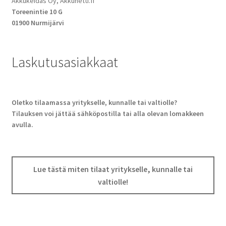
Akkukeidas Oy, Akkunetti.fi
Toreenintie 10 G
01900 Nurmijärvi
Laskutusasiakkaat
Oletko tilaamassa yritykselle, kunnalle tai valtiolle?
Tilauksen voi jättää sähköpostilla tai alla olevan lomakkeen
avulla.
Lue tästä miten tilaat yritykselle, kunnalle tai
valtiolle!