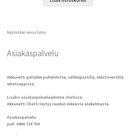
Lisää ostoskoriin
Näytetään ainoa tulos
Asiakaspalvelu
Akkunetti palvelee puhelimitse, sähköpostilla, tekstiviestillä,
whatsappissa
.
Lisäksi asiakaspalveluaikoina chatissa.
Akkunetti Chatti löytyy ruudun oikeasta alakulmasta.
Asiakaspalvelu
:
puh. 0400 724 704