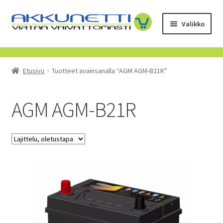
Siirry
Siirry
Valikko
navigointiin
sisältöön
Kauppa
Etusivu
Tuotteet avainsanalla “AGM AGM-B21R”
Tietoa meistä
Yrityksille
AGM AGM-B21R
Toimitusehdot
POISTUVAT TUOTTEET