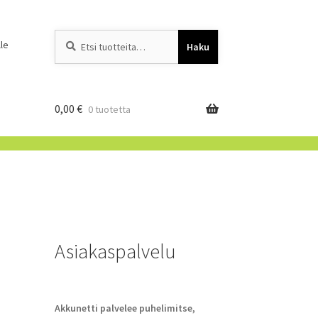
Etsi:
When autocomplete resu
le
Haku
0,00
€
0 tuotetta
Asiakaspalvelu
Akkunetti palvelee puhelimitse,