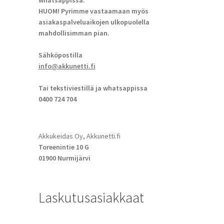
whatsappissa.
HUOM! Pyrimme vastaamaan myös
asiakaspalveluaikojen ulkopuolella
mahdollisimman pian.
Sähköpostilla
info@akkunetti.fi
Tai tekstiviestillä ja whatsappissa
0400 724 704
Akkukeidas Oy, Akkunetti.fi
Toreenintie 10 G
01900 Nurmijärvi
Laskutusasiakkaat