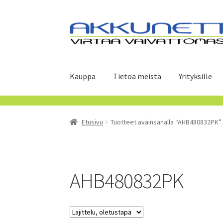
Siirry
Siirry
navigointiin
sisältöön
Kauppa
Tietoa meistä
Yrityksille
Etusivu
Tuotteet avainsanalla “AHB480832PK”
AHB480832PK