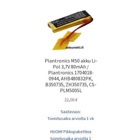
Plantronics M50 akku Li-
Pol 3,7V 80mAh /
Plantronics 1704018-
0944, AHB480832PK,
B350735, ZH350735, CS-
PLM500SL
22,00
€
Saatavuus:
Toimitusaika arviolta 1 vk
HUOM! Pikkupakettina
toimitusaika arviolta 1