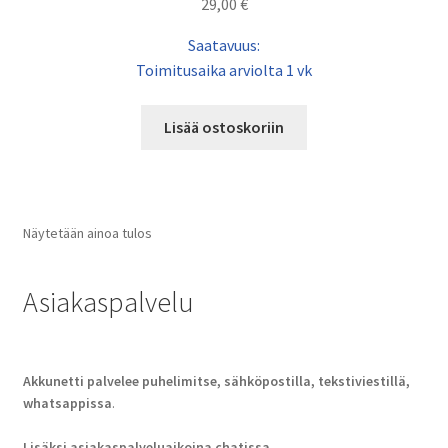
29,00
€
Saatavuus:
Toimitusaika arviolta 1 vk
Lisää ostoskoriin
Näytetään ainoa tulos
Asiakaspalvelu
Akkunetti palvelee puhelimitse, sähköpostilla, tekstiviestillä,
whatsappissa
.
Lisäksi asiakaspalveluaikoina chatissa.