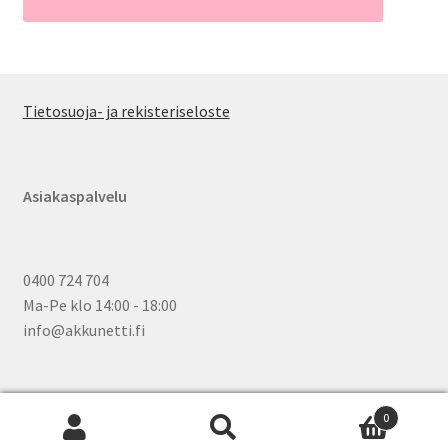
Tietosuoja- ja rekisteriseloste
Asiakaspalvelu
0400 724 704
Ma-Pe klo 14:00 - 18:00
info@akkunetti.fi
0
Etsi:
Wh