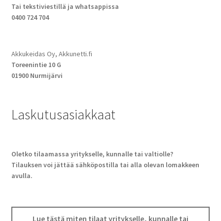
Tai tekstiviestillä ja whatsappissa
0400 724 704
Akkukeidas Oy, Akkunetti.fi
Toreenintie 10 G
01900 Nurmijärvi
Laskutusasiakkaat
Oletko tilaamassa yritykselle, kunnalle tai valtiolle?
Tilauksen voi jättää sähköpostilla tai alla olevan lomakkeen
avulla.
Lue tästä miten tilaat yritykselle, kunnalle tai