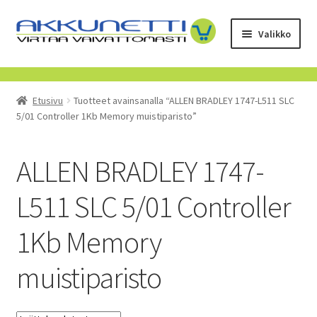
Siirry
Siirry
Valikko
navigointiin
sisältöön
Kauppa
Etusivu
Tuotteet avainsanalla “ALLEN BRADLEY 1747-L511 SLC
Tietoa meistä
5/01 Controller 1Kb Memory muistiparisto”
Yrityksille
ALLEN BRADLEY 1747-
Toimitusehdot
L511 SLC 5/01 Controller
POISTUVAT TUOTTEET
1Kb Memory
muistiparisto