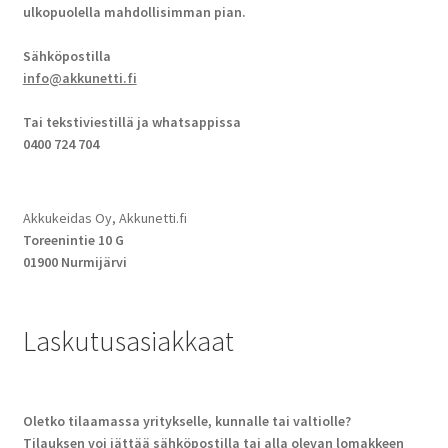
ulkopuolella mahdollisimman pian.
Sähköpostilla
info@akkunetti.fi
Tai tekstiviestillä ja whatsappissa
0400 724 704
Akkukeidas Oy, Akkunetti.fi
Toreenintie 10 G
01900 Nurmijärvi
Laskutusasiakkaat
Oletko tilaamassa yritykselle, kunnalle tai valtiolle?
Tilauksen voi jättää sähköpostilla tai alla olevan lomakkeen