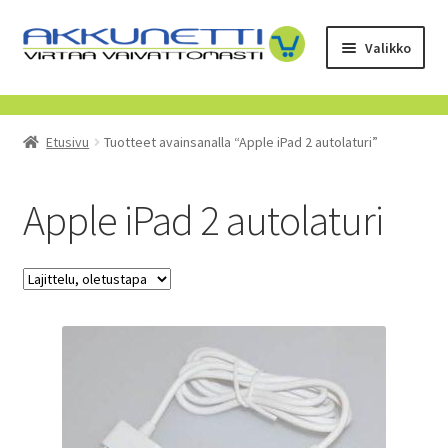
Siirry
Siirry
Valikko
navigointiin
sisältöön
Kauppa
Etusivu
Tuotteet avainsanalla “Apple iPad 2 autolaturi”
Tietoa meistä
Yrityksille
Apple iPad 2 autolaturi
Toimitusehdot
POISTUVAT TUOTTEET