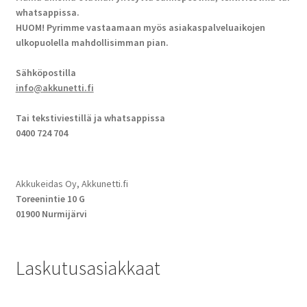
whatsappissa.
HUOM! Pyrimme vastaamaan myös asiakaspalveluaikojen
ulkopuolella mahdollisimman pian.
Sähköpostilla
info@akkunetti.fi
Tai tekstiviestillä ja whatsappissa
0400 724 704
Akkukeidas Oy, Akkunetti.fi
Toreenintie 10 G
01900 Nurmijärvi
Laskutusasiakkaat