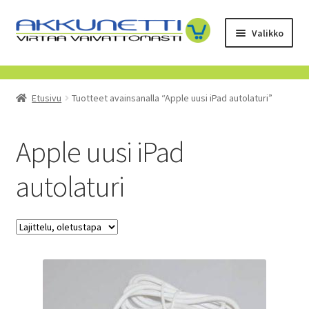
Siirry
Siirry
Valikko
navigointiin
sisältöön
Kauppa
Etusivu
Tuotteet avainsanalla “Apple uusi iPad autolaturi”
Tietoa meistä
Yrityksille
Apple uusi iPad
autolaturi
Toimitusehdot
POISTUVAT TUOTTEET