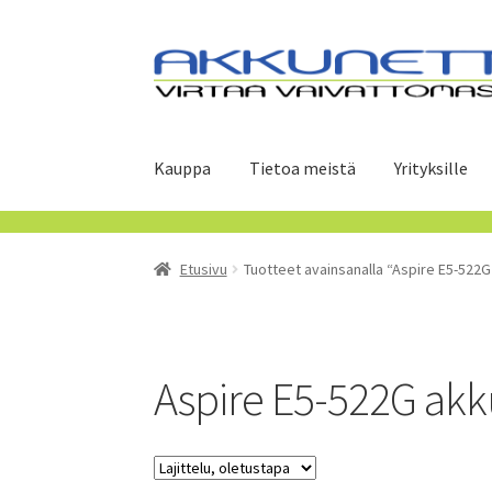
Siirry
Siirry
navigointiin
sisältöön
Kauppa
Tietoa meistä
Yrityksille
Etusivu
Tuotteet avainsanalla “Aspire E5-522G
Aspire E5-522G akk