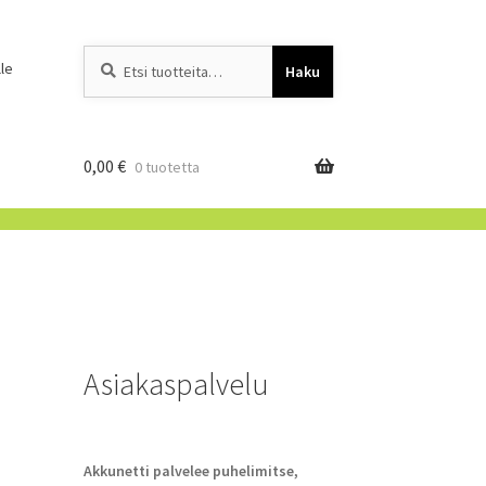
Etsi:
When autocomplete resu
le
Haku
0,00
€
0 tuotetta
Asiakaspalvelu
Akkunetti palvelee puhelimitse,