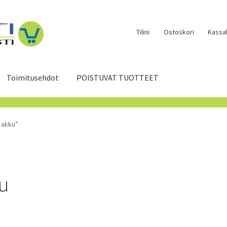
Tilini
Ostoskori
Kassal
Toimitusehdot
POISTUVAT TUOTTEET
 akku”
u