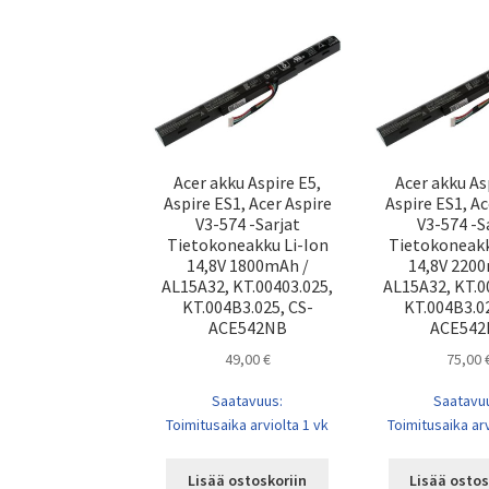
Acer akku Aspire E5,
Acer akku As
Aspire ES1, Acer Aspire
Aspire ES1, Ac
V3-574 -Sarjat
V3-574 -S
Tietokoneakku Li-Ion
Tietokoneakk
14,8V 1800mAh /
14,8V 220
AL15A32, KT.00403.025,
AL15A32, KT.0
KT.004B3.025, CS-
KT.004B3.02
ACE542NB
ACE542
49,00
€
75,00
Saatavuus:
Saatavu
Toimitusaika arviolta 1 vk
Toimitusaika arv
Lisää ostoskoriin
Lisää ostos