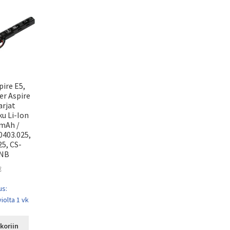
pire E5,
er Aspire
arjat
u Li-Ion
0mAh /
0403.025,
5, CS-
NB
€
us:
iolta 1 vk
koriin