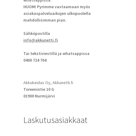
whatsappissa.
HUOM! Pyrimme vastaamaan myös
asiakaspalveluaikojen ulkopuolella
mahdollisimman pian.
Sähköpostilla
info@akkunetti.fi
Tai tekstiviestillä ja whatsappissa
0400 724 704
Akkukeidas Oy, Akkunetti.fi
Toreenintie 10 G
01900 Nurmijärvi
Laskutusasiakkaat