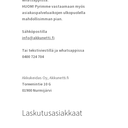
whatsappissa.
HUOM! Pyrimme vastaamaan myös
asiakaspalveluaikojen ulkopuolella
mahdollisimman pian.
Sähköpostilla
info@akkunetti.fi
Tai tekstiviestillä ja whatsappissa
0400 724 704
Akkukeidas Oy, Akkunetti.fi
Toreenintie 10 G
01900 Nurmijärvi
Laskutusasiakkaat