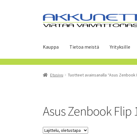
Siirry
Siirry
navigointiin
sisältöön
Kauppa
Tietoa meistä
Yrityksille
Etusivu
Tuotteet avainsanalla “Asus Zenbook 
Asus Zenbook Flip 