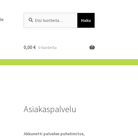
Etsi:
When autocomplete resu
le
Haku
0,00
€
0 tuotetta
Asiakaspalvelu
Akkunetti palvelee puhelimitse,