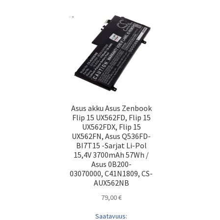
Asus akku Asus Zenbook
Flip 15 UX562FD, Flip 15
UX562FDX, Flip 15
UX562FN, Asus Q536FD-
BI7T15 -Sarjat Li-Pol
15,4V 3700mAh 57Wh /
Asus 0B200-
03070000, C41N1809, CS-
AUX562NB
79,00
€
Saatavuus: