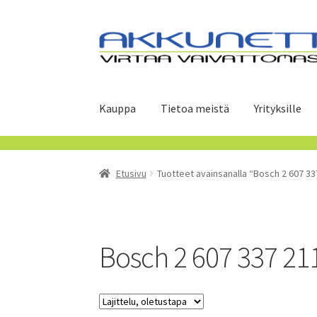
Siirry
Siirry
navigointiin
sisältöön
Kauppa
Tietoa meistä
Yrityksille
Etusivu
Tuotteet avainsanalla “Bosch 2 607 33
Bosch 2 607 337 21