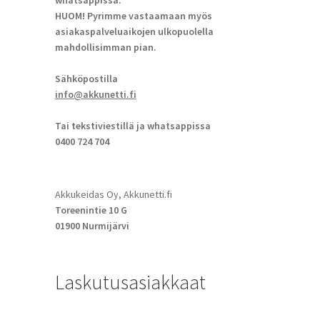
whatsappissa.
HUOM! Pyrimme vastaamaan myös
asiakaspalveluaikojen ulkopuolella
mahdollisimman pian.
Sähköpostilla
info@akkunetti.fi
Tai tekstiviestillä ja whatsappissa
0400 724 704
Akkukeidas Oy, Akkunetti.fi
Toreenintie 10 G
01900 Nurmijärvi
Laskutusasiakkaat