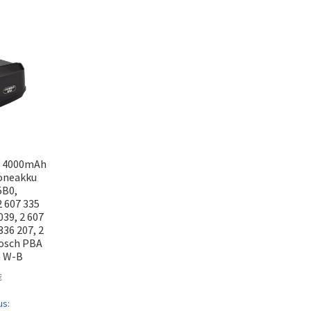
V 4000mAh
koneakku
5B0,
 607 335
039, 2 607
336 207, 2
Bosch PBA
h W-B
€
us: