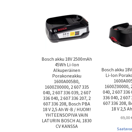
Bosch akku 18V 2500mAh
45Wh Li-Ion
Bosch akku 18
Alkuperäinen
Li-Ion Pora
Porakoneakku
1600A00
1600A005B0,
1600Z00000, 2
1600Z00000, 2 607 335
040, 2 607 336 
040, 2 607 336 039, 2 607
336 040, 2 607 
336 040, 2 607 336 207, 2
607 336 208, 
607 336 208, Bosch PBA
18 V 2,5 A
18 V 2,5 Ah W-B / HUOM!
YHTEENSOPIVA VAIN
69,00
LATURIN BOSCH AL 1830
CV KANSSA
Saatavu