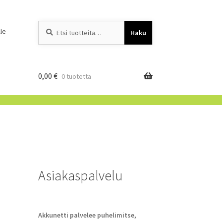
Etsi:
When autocomplete resu
le
Haku
0,00
€
0 tuotetta
Asiakaspalvelu
Akkunetti palvelee puhelimitse,