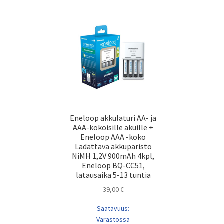
Eneloop akkulaturi AA- ja
AAA-kokoisille akuille +
Eneloop AAA -koko
Ladattava akkuparisto
NiMH 1,2V 900mAh 4kpl,
Eneloop BQ-CC51,
latausaika 5-13 tuntia
39,00
€
Saatavuus:
Varastossa