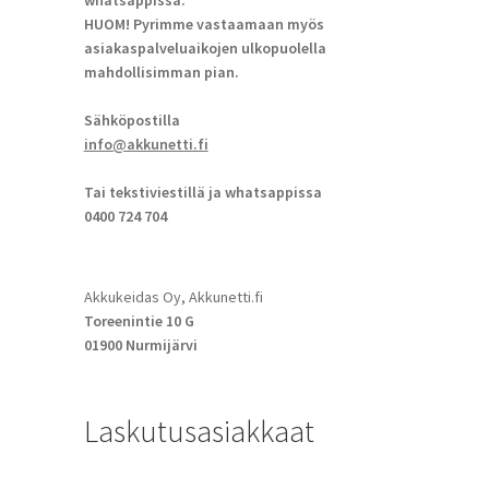
whatsappissa.
HUOM! Pyrimme vastaamaan myös
asiakaspalveluaikojen ulkopuolella
mahdollisimman pian.
Sähköpostilla
info@akkunetti.fi
Tai tekstiviestillä ja whatsappissa
0400 724 704
Akkukeidas Oy, Akkunetti.fi
Toreenintie 10 G
01900 Nurmijärvi
Laskutusasiakkaat