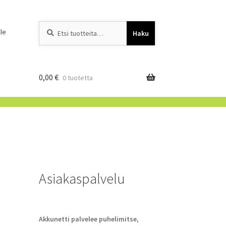
Etsi:
When autocomplete resu
le
Haku
0,00
€
0 tuotetta
Asiakaspalvelu
Akkunetti palvelee puhelimitse,