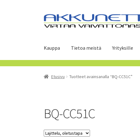
Siirry
Siirry
navigointiin
sisältöön
Kauppa
Tietoa meistä
Yrityksille
Etusivu
Tuotteet avainsanalla “BQ-CC51C”
BQ-CC51C