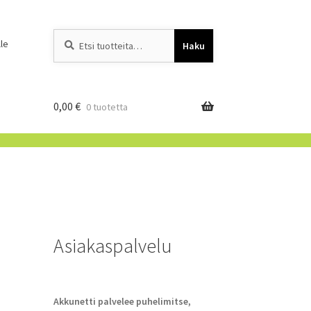
Etsi:
When autocomplete resu
le
Haku
0,00
€
0 tuotetta
Asiakaspalvelu
Akkunetti palvelee puhelimitse,