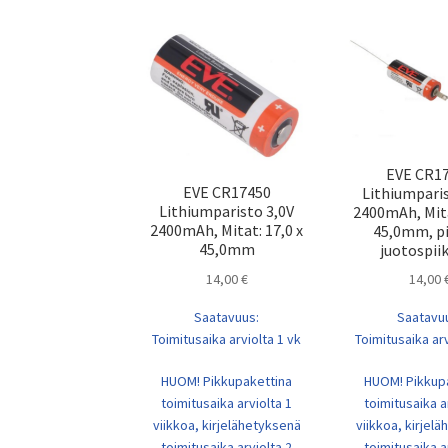
EVE CR1
EVE CR17450
Lithiumparis
Lithiumparisto 3,0V
2400mAh, Mita
2400mAh, Mitat: 17,0 x
45,0mm, pi
45,0mm
juotospiik
14,00
€
14,00
Saatavuus:
Saatavu
Toimitusaika arviolta 1 vk
Toimitusaika arv
HUOM! Pikkupakettina
HUOM! Pikkup
toimitusaika arviolta 1
toimitusaika a
viikkoa, kirjelähetyksenä
viikkoa, kirjel
toimitusaika arviolta 2
toimitusaika a