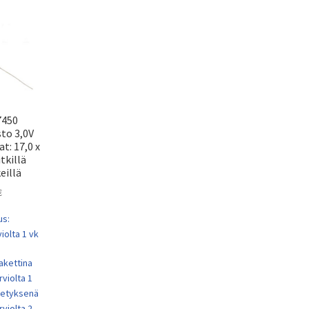
7450
to 3,0V
t: 17,0 x
tkillä
eillä
€
us:
iolta 1 vk
akettina
rviolta 1
ähetyksenä
rviolta 2