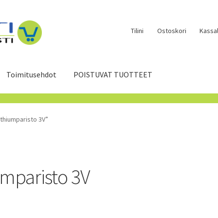
Tilini
Ostoskori
Kassal
Toimitusehdot
POISTUVAT TUOTTEET
ithiumparisto 3V”
umparisto 3V