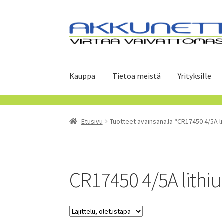
Siirry
Siirry
navigointiin
sisältöön
Kauppa
Tietoa meistä
Yrityksille
Etusivu
Tuotteet avainsanalla “CR17450 4/5A l
CR17450 4/5A lithi