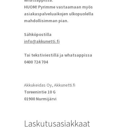
whatsappissa.
HUOM! Pyrimme vastaamaan myös
asiakaspalveluaikojen ulkopuolella
mahdollisimman pian.
Sähköpostilla
info@akkunetti.fi
Tai tekstiviestillä ja whatsappissa
0400 724 704
Akkukeidas Oy, Akkunetti.fi
Toreenintie 10 G
01900 Nurmijärvi
Laskutusasiakkaat