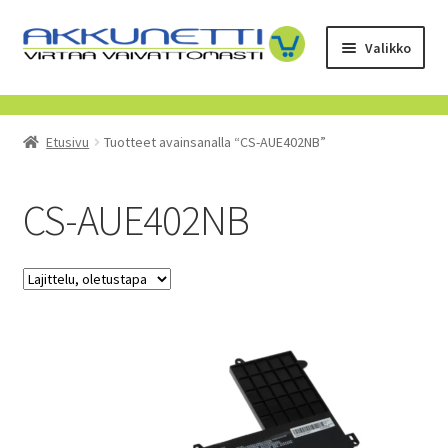
Siirry
Siirry
Valikko
navigointiin
sisältöön
Kauppa
Etusivu
Tuotteet avainsanalla “CS-AUE402NB”
Tietoa meistä
Yrityksille
CS-AUE402NB
Toimitusehdot
POISTUVAT TUOTTEET