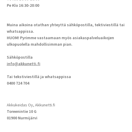
Pe Klo 16:30-20:00
Muina aikoina otathan yhteyttä sähköpostilla, tektiviestillä tai
whatsappissa.
HUOM! Pyrimme vastaamaan myös asiakaspalveluaikojen
ulkopuolella mahdollisimman pian.
Sähköpostilla
info@akkunetti.fi
Tai tekstiviestillä ja whatsappissa
0400 724 704
Akkukeidas Oy, Akkunetti.fi
Toreenintie 10 G
01900 Nurmijärvi