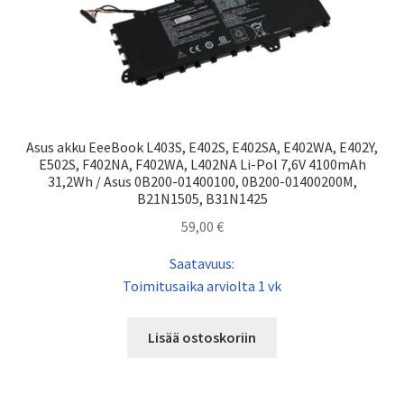
Asus akku EeeBook L403S, E402S, E402SA, E402WA, E402Y,
E502S, F402NA, F402WA, L402NA Li-Pol 7,6V 4100mAh
31,2Wh / Asus 0B200-01400100, 0B200-01400200M,
B21N1505, B31N1425
59,00
€
Saatavuus:
Toimitusaika arviolta 1 vk
Lisää ostoskoriin