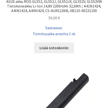
ASUS akku ROG GL552, GL552J, GL552JX, GL552V, GL552VW
Tietokoneakku Li-Ion 14,8V 2200mAh 32,6Wh / A41N1424,
A4IN1424, A4INI424, CS-AUX522NB, 0B110-00231100
59,00
€
Saatavuus:
Toimitusaika arviolta 1 vk
Lisää ostoskoriin