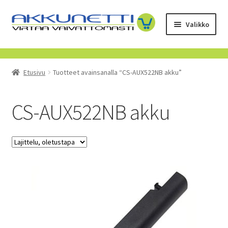
Siirry
Siirry
Valikko
navigointiin
sisältöön
Kauppa
Etusivu
Tuotteet avainsanalla “CS-AUX522NB akku”
Tietoa meistä
Yrityksille
CS-AUX522NB akku
Toimitusehdot
POISTUVAT TUOTTEET