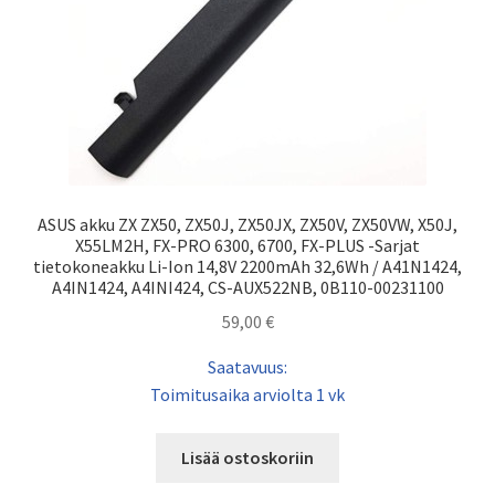
ASUS akku ZX ZX50, ZX50J, ZX50JX, ZX50V, ZX50VW, X50J,
X55LM2H, FX-PRO 6300, 6700, FX-PLUS -Sarjat
tietokoneakku Li-Ion 14,8V 2200mAh 32,6Wh / A41N1424,
A4IN1424, A4INI424, CS-AUX522NB, 0B110-00231100
59,00
€
Saatavuus:
Toimitusaika arviolta 1 vk
Lisää ostoskoriin