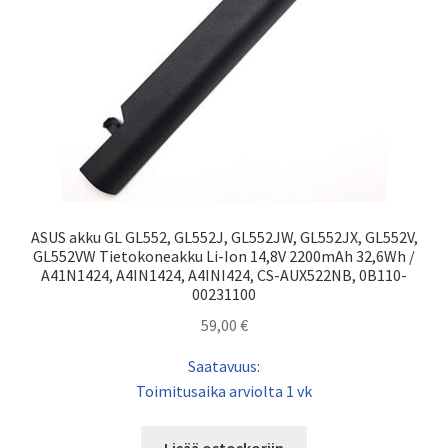
ASUS akku GL GL552, GL552J, GL552JW, GL552JX, GL552V,
GL552VW Tietokoneakku Li-Ion 14,8V 2200mAh 32,6Wh /
A41N1424, A4IN1424, A4INI424, CS-AUX522NB, 0B110-
00231100
59,00
€
Saatavuus:
Toimitusaika arviolta 1 vk