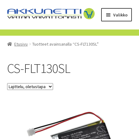
Siirry
Siirry
Valikko
navigointiin
sisältöön
Kauppa
Etusivu
Tuotteet avainsanalla “CS-FLT130SL”
Tietoa meistä
Yrityksille
CS-FLT130SL
Toimitusehdot
POISTUVAT TUOTTEET