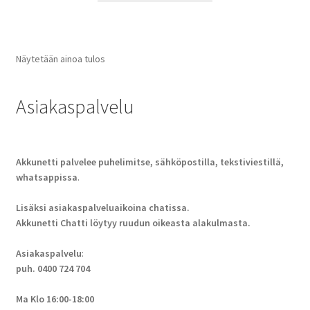
Näytetään ainoa tulos
Asiakaspalvelu
Akkunetti palvelee puhelimitse, sähköpostilla, tekstiviestillä,
whatsappissa
.
Lisäksi asiakaspalveluaikoina chatissa.
Akkunetti Chatti löytyy ruudun oikeasta alakulmasta.
Asiakaspalvelu
:
puh. 0400 724 704
Ma Klo 16:00-18:00