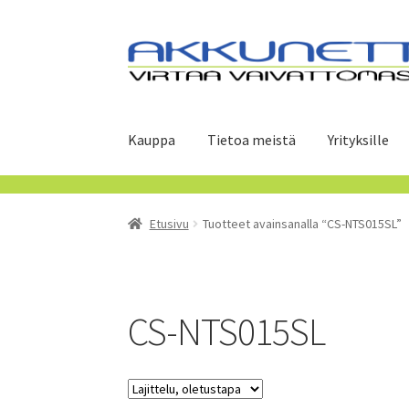
Siirry
Siirry
navigointiin
sisältöön
Kauppa
Tietoa meistä
Yrityksille
Etusivu
Tuotteet avainsanalla “CS-NTS015SL”
CS-NTS015SL