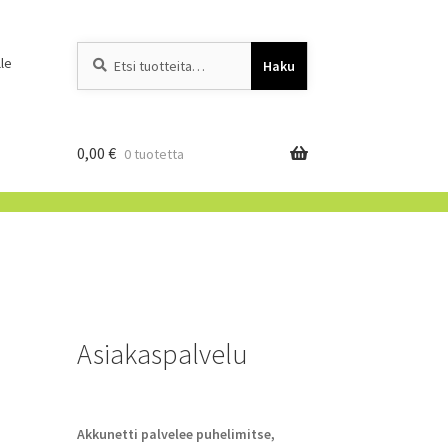
Etsi:
When autocomplete resu
le
Haku
0,00
€
0 tuotetta
Asiakaspalvelu
Akkunetti palvelee puhelimitse,