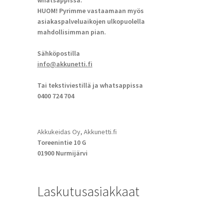
whatsappissa.
HUOM! Pyrimme vastaamaan myös
asiakaspalveluaikojen ulkopuolella
mahdollisimman pian.
Sähköpostilla
info@akkunetti.fi
Tai tekstiviestillä ja whatsappissa
0400 724 704
Akkukeidas Oy, Akkunetti.fi
Toreenintie 10 G
01900 Nurmijärvi
Laskutusasiakkaat