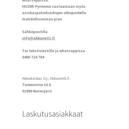
whatsappissa.
HUOM! Pyrimme vastaamaan myös
asiakaspalveluaikojen ulkopuolella
mahdollisimman pian.
Sähköpostilla
info@akkunetti.fi
Tai tekstiviestillä ja whatsappissa
0400 724 704
Akkukeidas Oy, Akkunetti.fi
Toreenintie 10 G
01900 Nurmijärvi
Laskutusasiakkaat