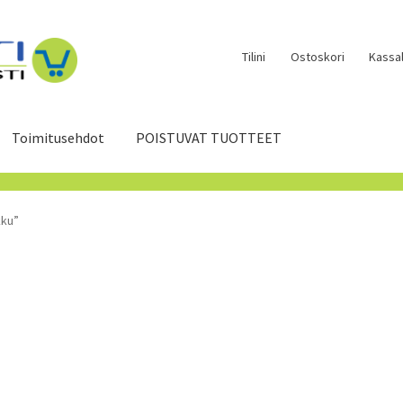
Tilini
Ostoskori
Kassal
Toimitusehdot
POISTUVAT TUOTTEET
kku”