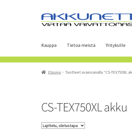
Siirry
Siirry
navigointiin
sisältöön
Kauppa
Tietoa meistä
Yrityksille
Etusivu
Tuotteet avainsanalla “CS-TEX750XL a
CS-TEX750XL akku