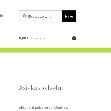
Etsi:
When autocomplete resu
le
Haku
0,00
€
0 tuotetta
Asiakaspalvelu
Akkunetti palvelee puhelimitse,