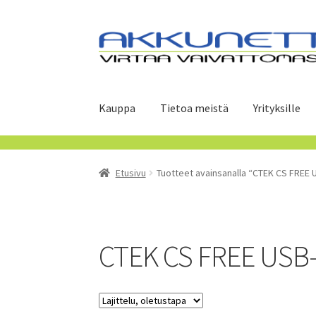
Siirry
Siirry
navigointiin
sisältöön
Kauppa
Tietoa meistä
Yrityksille
Etusivu
Tuotteet avainsanalla “CTEK CS FREE 
CTEK CS FREE USB-