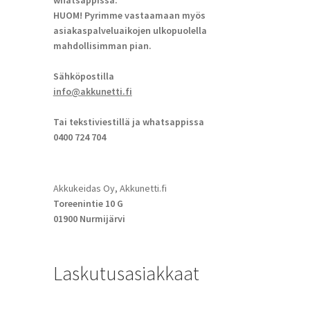
whatsappissa.
HUOM! Pyrimme vastaamaan myös
asiakaspalveluaikojen ulkopuolella
mahdollisimman pian.
Sähköpostilla
info@akkunetti.fi
Tai tekstiviestillä ja whatsappissa
0400 724 704
Akkukeidas Oy, Akkunetti.fi
Toreenintie 10 G
01900 Nurmijärvi
Laskutusasiakkaat