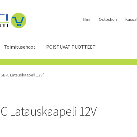
Tilini
Ostoskori
Kassal
Toimitusehdot
POISTUVAT TUOTTEET
USB-C Latauskaapeli 12V”
C Latauskaapeli 12V