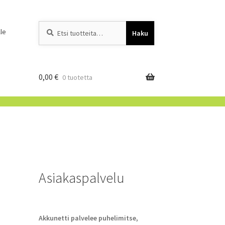
Etsi:
When autocomplete resu
le
Haku
0,00
€
0 tuotetta
Asiakaspalvelu
Akkunetti palvelee puhelimitse,