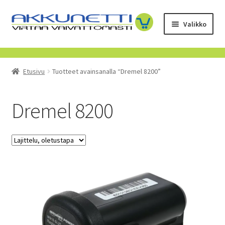
Siirry
Siirry
Valikko
navigointiin
sisältöön
Kauppa
Etusivu
Tuotteet avainsanalla “Dremel 8200”
Tietoa meistä
Yrityksille
Dremel 8200
Toimitusehdot
POISTUVAT TUOTTEET