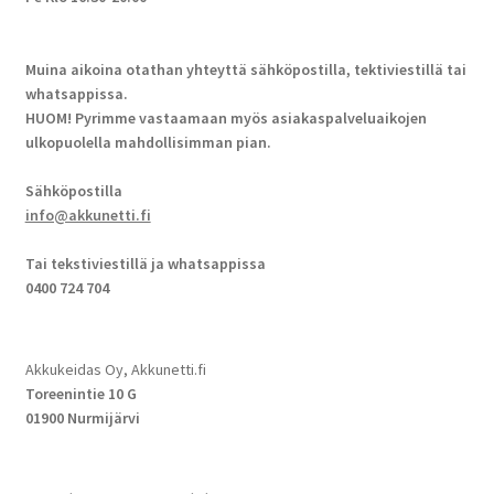
Muina aikoina otathan yhteyttä sähköpostilla, tektiviestillä tai
whatsappissa.
HUOM! Pyrimme vastaamaan myös asiakaspalveluaikojen
ulkopuolella mahdollisimman pian.
Sähköpostilla
info@akkunetti.fi
Tai tekstiviestillä ja whatsappissa
0400 724 704
Akkukeidas Oy, Akkunetti.fi
Toreenintie 10 G
01900 Nurmijärvi