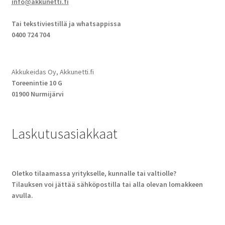
info@akkunetti.fi
Tai tekstiviestillä ja whatsappissa
0400 724 704
Akkukeidas Oy, Akkunetti.fi
Toreenintie 10 G
01900 Nurmijärvi
Laskutusasiakkaat
Oletko tilaamassa yritykselle, kunnalle tai valtiolle?
Tilauksen voi jättää sähköpostilla tai alla olevan lomakkeen
avulla.