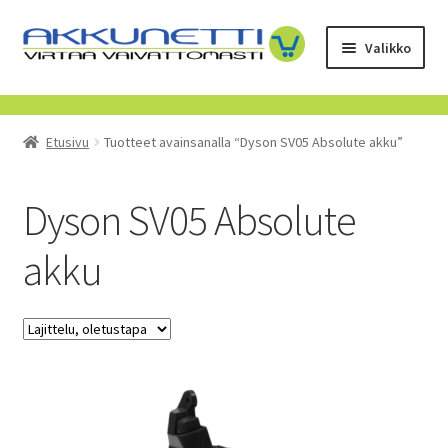
Siirry
Siirry
Valikko
navigointiin
sisältöön
Kauppa
Etusivu
Tuotteet avainsanalla “Dyson SV05 Absolute akku”
Tietoa meistä
Yrityksille
Dyson SV05 Absolute
akku
Toimitusehdot
POISTUVAT TUOTTEET