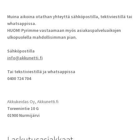
Muina aikoina otathan yhteyttä sähköpostilla, tektiviestillä tai
whatsappissa.
HUOM! Pyrimme vastaamaan myös asiakaspalveluaikojen
ulkopuolella mahdollisimman pian.
Sähköpostilla
info@akkunetti.fi
Tai tekstiviestillä ja whatsappissa
0400 724 704
Akkukeidas Oy, Akkunetti.fi
Toreenintie 10 G
01900 Nurmijärvi
Laskutusasiakkaat