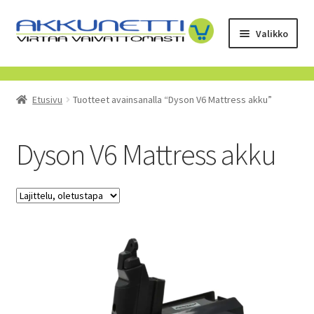
Siirry
Siirry
Valikko
navigointiin
sisältöön
Kauppa
Etusivu
Tuotteet avainsanalla “Dyson V6 Mattress akku”
Tietoa meistä
Yrityksille
Dyson V6 Mattress akku
Toimitusehdot
POISTUVAT TUOTTEET