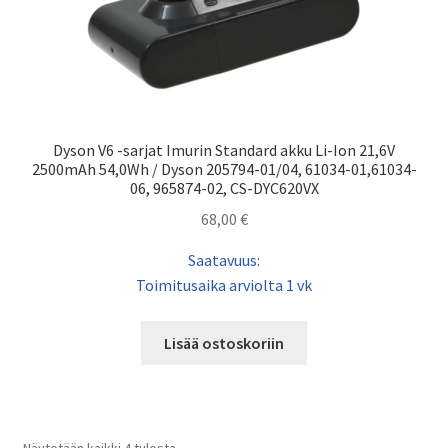
Dyson V6 -sarjat Imurin Standard akku Li-Ion 21,6V
2500mAh 54,0Wh / Dyson 205794-01/04, 61034-01,61034-
06, 965874-02, CS-DYC620VX
68,00
€
Saatavuus:
Toimitusaika arviolta 1 vk
Lisää ostoskoriin
Näytetään kaikki 4 tulosta