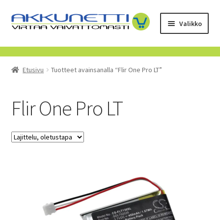
Siirry
Siirry
Valikko
navigointiin
sisältöön
Kauppa
Etusivu
Tuotteet avainsanalla “Flir One Pro LT”
Tietoa meistä
Yrityksille
Flir One Pro LT
Toimitusehdot
POISTUVAT TUOTTEET