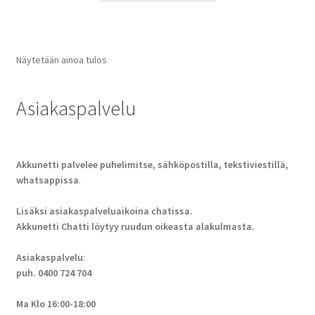
Näytetään ainoa tulos
Asiakaspalvelu
Akkunetti palvelee puhelimitse, sähköpostilla, tekstiviestillä,
whatsappissa
.
Lisäksi asiakaspalveluaikoina chatissa.
Akkunetti Chatti löytyy ruudun oikeasta alakulmasta.
Asiakaspalvelu
:
puh. 0400 724 704
Ma Klo 16:00-18:00