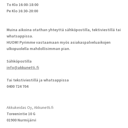
To Klo 16:00-18:00
Pe Klo 16:30-20:00
Muina aikoina otathan yhteyttä sähköpostilla, tektiviestillä tai
whatsappissa.
HUOM! Pyrimme vastaamaan myös asiakaspalveluaikojen
ulkopuolella mahdollisimman pian.
Sähköpostilla
info@akkunetti.fi
Tai tekstiviestillä ja whatsappissa
0400 724 704
Akkukeidas Oy, Akkunetti.fi
Toreenintie 10 G
01900 Nurmijärvi