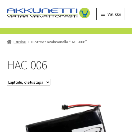
Siirry
Siirry
Valikko
navigointiin
sisältöön
Kauppa
Etusivu
Tuotteet avainsanalla “HAC-006”
Tietoa meistä
Yrityksille
HAC-006
Toimitusehdot
POISTUVAT TUOTTEET