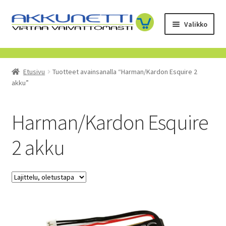
Siirry
Siirry
Valikko
navigointiin
sisältöön
Kauppa
Etusivu
Tuotteet avainsanalla “Harman/Kardon Esquire 2
Tietoa meistä
akku”
Yrityksille
Harman/Kardon Esquire
Toimitusehdot
2 akku
POISTUVAT TUOTTEET