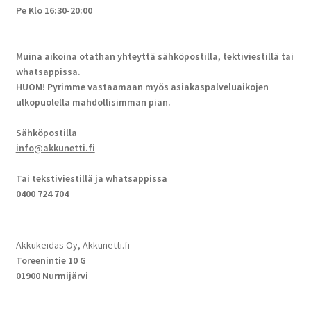
Pe Klo 16:30-20:00
Muina aikoina otathan yhteyttä sähköpostilla, tektiviestillä tai
whatsappissa.
HUOM! Pyrimme vastaamaan myös asiakaspalveluaikojen
ulkopuolella mahdollisimman pian.
Sähköpostilla
info@akkunetti.fi
Tai tekstiviestillä ja whatsappissa
0400 724 704
Akkukeidas Oy, Akkunetti.fi
Toreenintie 10 G
01900 Nurmijärvi