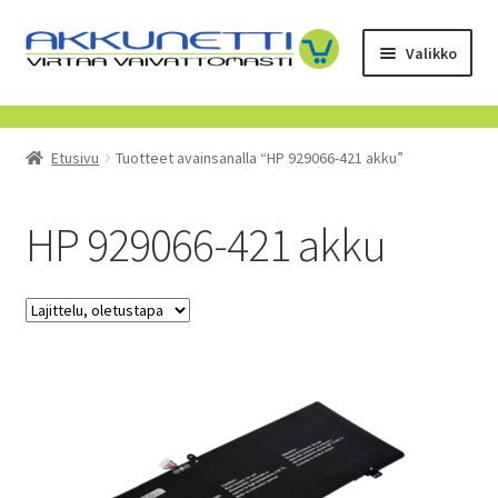
Siirry
Siirry
Valikko
navigointiin
sisältöön
Kauppa
Etusivu
Tuotteet avainsanalla “HP 929066-421 akku”
Tietoa meistä
Yrityksille
HP 929066-421 akku
Toimitusehdot
POISTUVAT TUOTTEET