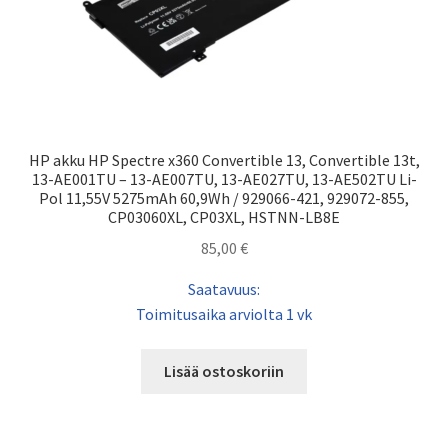
HP akku HP Spectre x360 Convertible 13, Convertible 13t,
13-AE001TU – 13-AE007TU, 13-AE027TU, 13-AE502TU Li-
Pol 11,55V 5275mAh 60,9Wh / 929066-421, 929072-855,
CP03060XL, CP03XL, HSTNN-LB8E
85,00
€
Saatavuus:
Toimitusaika arviolta 1 vk
Lisää ostoskoriin