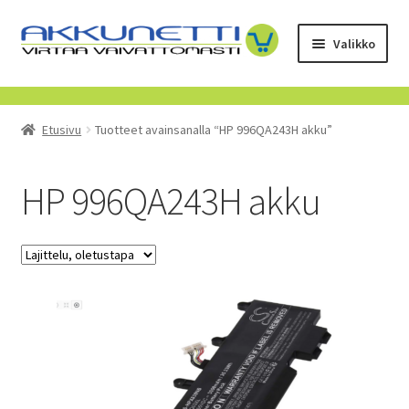
Siirry
Siirry
Valikko
navigointiin
sisältöön
Kauppa
Etusivu
Tuotteet avainsanalla “HP 996QA243H akku”
Tietoa meistä
Yrityksille
HP 996QA243H akku
Toimitusehdot
POISTUVAT TUOTTEET