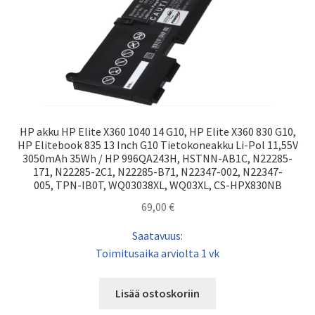
HP akku HP Elite X360 1040 14 G10, HP Elite X360 830 G10,
HP Elitebook 835 13 Inch G10 Tietokoneakku Li-Pol 11,55V
3050mAh 35Wh / HP 996QA243H, HSTNN-AB1C, N22285-
171, N22285-2C1, N22285-B71, N22347-002, N22347-
005, TPN-IB0T, WQ03038XL, WQ03XL, CS-HPX830NB
69,00
€
Saatavuus:
Toimitusaika arviolta 1 vk
Lisää ostoskoriin