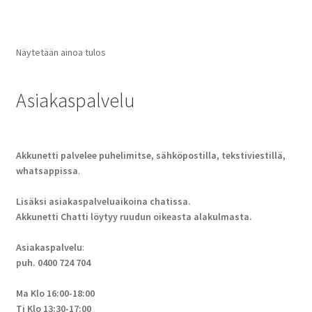
Näytetään ainoa tulos
Asiakaspalvelu
Akkunetti palvelee puhelimitse, sähköpostilla, tekstiviestillä,
whatsappissa
.
Lisäksi asiakaspalveluaikoina chatissa.
Akkunetti Chatti löytyy ruudun oikeasta alakulmasta.
Asiakaspalvelu
:
puh. 0400 724 704
Ma Klo 16:00-18:00
Ti Klo 13:30-17:00