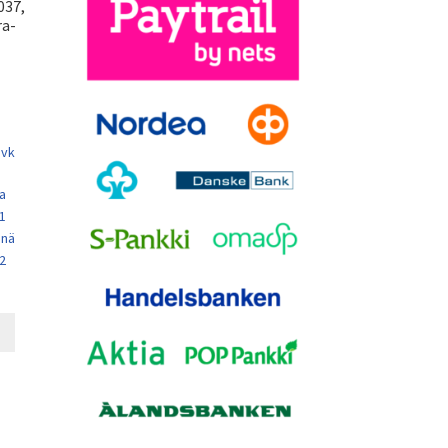
037,
ra-
 vk
a
 1
enä
 2