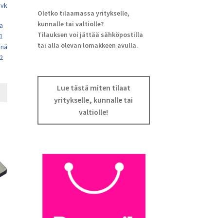
 vk
Oletko tilaamassa yritykselle,
kunnalle tai valtiolle?
a
Tilauksen voi jättää sähköpostilla
 1
tai alla olevan lomakkeen avulla.
enä
 2
Lue tästä miten tilaat
yritykselle, kunnalle tai
valtiolle!