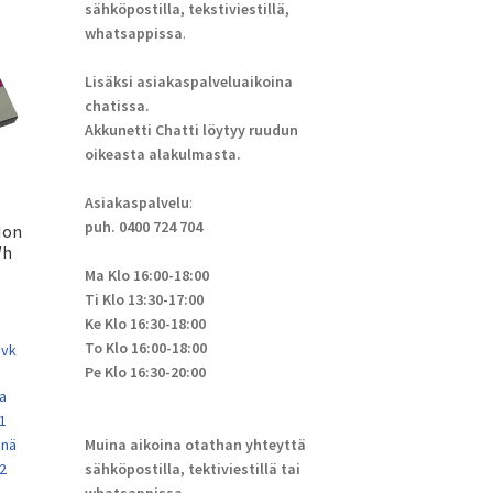
sähköpostilla, tekstiviestillä,
whatsappissa
.
Lisäksi asiakaspalveluaikoina
chatissa.
Akkunetti Chatti löytyy ruudun
oikeasta alakulmasta.
Asiakaspalvelu
:
puh. 0400 724 704
Ion
Wh
Ma Klo 16:00-18:00
Ti Klo 13:30-17:00
Ke Klo 16:30-18:00
To Klo 16:00-18:00
 vk
Pe Klo 16:30-20:00
a
 1
Muina aikoina otathan yhteyttä
enä
sähköpostilla, tektiviestillä tai
 2