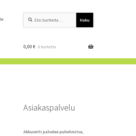
Etsi:
When autocomplete resu
le
Haku
0,00
€
0 tuotetta
Asiakaspalvelu
Akkunetti palvelee puhelimitse,