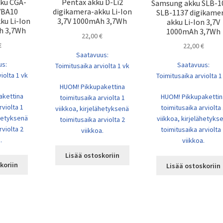
kku CGA-
Pentax akku D-Li2
Samsung akku SLB-1
VBA10
digikamera-akku Li-Ion
SLB-1137 digikame
ku Li-Ion
3,7V 1000mAh 3,7Wh
akku Li-Ion 3,7V
h 3,7Wh
1000mAh 3,7Wh
22,00
€
€
22,00
€
Saatavuus:
us:
Saatavuus:
Toimitusaika arviolta 1 vk
iolta 1 vk
Toimitusaika arviolta 1
HUOM! Pikkupakettina
akettina
HUOM! Pikkupakettin
toimitusaika arviolta 1
rviolta 1
toimitusaika arviolta
viikkoa, kirjelähetyksenä
ähetyksenä
viikkoa, kirjelähetyks
toimitusaika arviolta 2
rviolta 2
toimitusaika arviolta
viikkoa.
.
viikkoa.
Lisää ostoskoriin
koriin
Lisää ostoskoriin