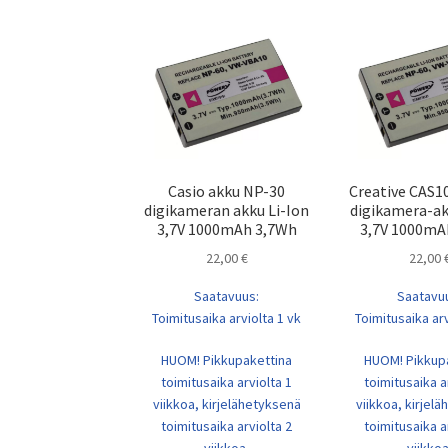
Casio akku NP-30
Creative CAS1
digikameran akku Li-Ion
digikamera-ak
3,7V 1000mAh 3,7Wh
3,7V 1000mA
22,00
€
22,00
Saatavuus:
Saatavu
Toimitusaika arviolta 1 vk
Toimitusaika arv
HUOM! Pikkupakettina
HUOM! Pikkup
toimitusaika arviolta 1
toimitusaika a
viikkoa, kirjelähetyksenä
viikkoa, kirjel
toimitusaika arviolta 2
toimitusaika a