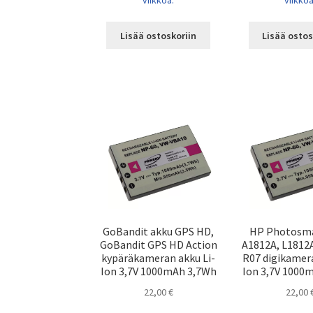
viikkoa.
viikkoa
Lisää ostoskoriin
Lisää ostos
GoBandit akku GPS HD,
HP Photosma
GoBandit GPS HD Action
A1812A, L1812
kypäräkameran akku Li-
R07 digikamera
Ion 3,7V 1000mAh 3,7Wh
Ion 3,7V 1000
22,00
€
22,00