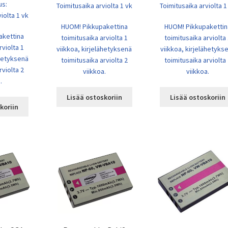
us:
Toimitusaika arviolta 1 vk
Toimitusaika arviolta 1
iolta 1 vk
HUOM! Pikkupakettina
HUOM! Pikkupakettin
akettina
toimitusaika arviolta 1
toimitusaika arviolta
rviolta 1
viikkoa, kirjelähetyksenä
viikkoa, kirjelähetyks
ähetyksenä
toimitusaika arviolta 2
toimitusaika arviolta
rviolta 2
viikkoa.
viikkoa.
.
Lisää ostoskoriin
Lisää ostoskoriin
koriin