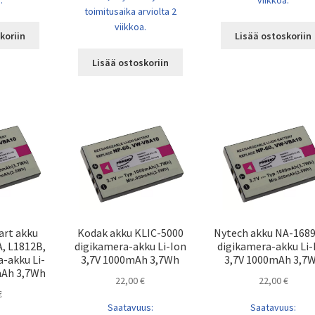
.
viikkoa.
toimitusaika arviolta 2
viikkoa.
koriin
Lisää ostoskoriin
Lisää ostoskoriin
rt akku
Kodak akku KLIC-5000
Nytech akku NA-168
A, L1812B,
digikamera-akku Li-Ion
digikamera-akku Li-
-akku Li-
3,7V 1000mAh 3,7Wh
3,7V 1000mAh 3,7
mAh 3,7Wh
22,00
€
22,00
€
€
Saatavuus:
Saatavuus: