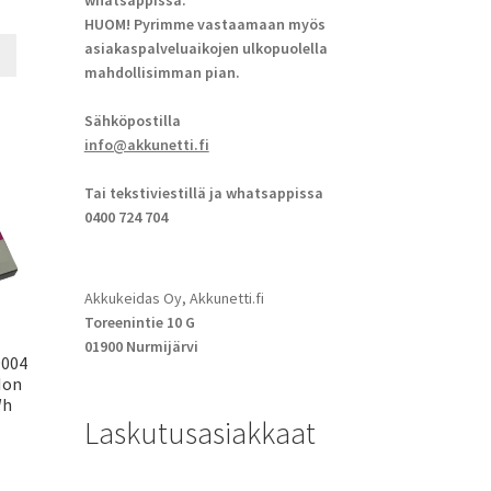
whatsappissa.
HUOM! Pyrimme vastaamaan myös
asiakaspalveluaikojen ulkopuolella
mahdollisimman pian.
Sähköpostilla
info@akkunetti.fi
Tai tekstiviestillä ja whatsappissa
0400 724 704
Akkukeidas Oy, Akkunetti.fi
Toreenintie 10 G
01900 Nurmijärvi
9004
Ion
Wh
Laskutusasiakkaat