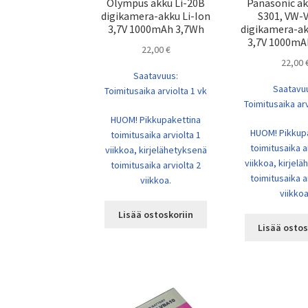
Olympus akku Li-20B
Panasonic a
digikamera-akku Li-Ion
S301, VW-
3,7V 1000mAh 3,7Wh
digikamera-ak
3,7V 1000mA
22,00
€
22,00
Saatavuus:
Saatavu
Toimitusaika arviolta 1 vk
Toimitusaika arv
HUOM! Pikkupakettina
HUOM! Pikkup
toimitusaika arviolta 1
toimitusaika a
viikkoa, kirjelähetyksenä
viikkoa, kirjel
toimitusaika arviolta 2
toimitusaika a
viikkoa.
viikkoa
Lisää ostoskoriin
Lisää ostos