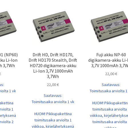
01 (NP60)
Drift HD, Drift HD170,
Fuji akku NP-60
ku Li-Ion
Drift HD170 Stealth, Drift
digikamera-akku Li-
h 3,7Wh
HD720 digikamera-akku
3,7V 1000mAh 3,7
Li-Ion 3,7V 1000mAh
€
22,00
€
3,7Wh
us:
22,00
€
Saatavuus:
iolta 1 vk
Toimitusaika arviolta 1
Saatavuus:
Toimitusaika arviolta 1 vk
akettina
HUOM! Pikkupakettin
rviolta 1
toimitusaika arviolta
HUOM! Pikkupakettina
ähetyksenä
viikkoa, kirjelähetyks
toimitusaika arviolta 1
rviolta 2
toimitusaika arviolta
viikkoa, kirjelähetyksenä