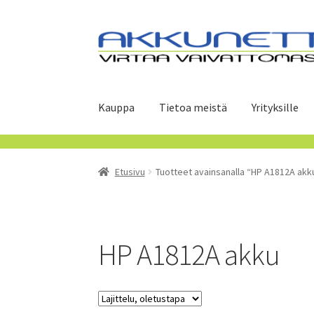
Siirry
Siirry
navigointiin
sisältöön
Kauppa
Tietoa meistä
Yrityksille
Etusivu
Tuotteet avainsanalla “HP A1812A akk
HP A1812A akku