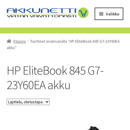
Siirry
Siirry
Valikko
navigointiin
sisältöön
Kauppa
Etusivu
Tuotteet avainsanalla “HP EliteBook 845 G7-23Y60EA
Tietoa meistä
akku”
Yrityksille
HP EliteBook 845 G7-
Toimitusehdot
23Y60EA akku
POISTUVAT TUOTTEET