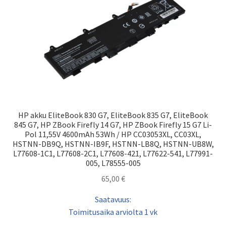
HP akku EliteBook 830 G7, EliteBook 835 G7, EliteBook
845 G7, HP ZBook Firefly 14 G7, HP ZBook Firefly 15 G7 Li-
Pol 11,55V 4600mAh 53Wh / HP CC03053XL, CC03XL,
HSTNN-DB9Q, HSTNN-IB9F, HSTNN-LB8Q, HSTNN-UB8W,
L77608-1C1, L77608-2C1, L77608-421, L77622-541, L77991-
005, L78555-005
65,00
€
Saatavuus:
Toimitusaika arviolta 1 vk