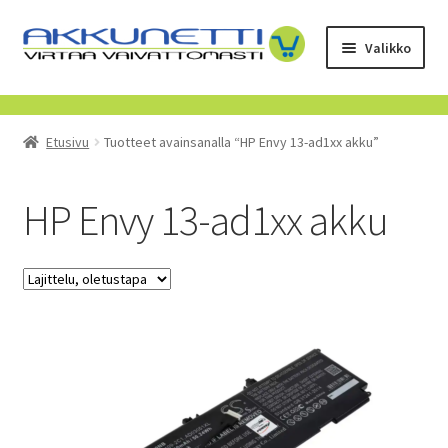
Siirry
Siirry
Valikko
navigointiin
sisältöön
Kauppa
Etusivu
Tuotteet avainsanalla “HP Envy 13-ad1xx akku”
Tietoa meistä
Yrityksille
HP Envy 13-ad1xx akku
Toimitusehdot
POISTUVAT TUOTTEET