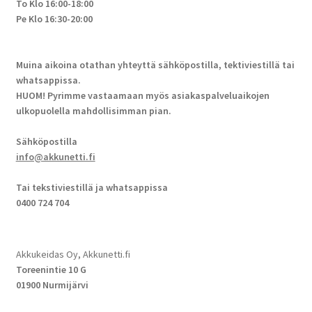
To Klo 16:00-18:00
Pe Klo 16:30-20:00
Muina aikoina otathan yhteyttä sähköpostilla, tektiviestillä tai
whatsappissa.
HUOM! Pyrimme vastaamaan myös asiakaspalveluaikojen
ulkopuolella mahdollisimman pian.
Sähköpostilla
info@akkunetti.fi
Tai tekstiviestillä ja whatsappissa
0400 724 704
Akkukeidas Oy, Akkunetti.fi
Toreenintie 10 G
01900 Nurmijärvi