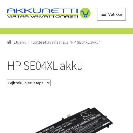
Siirry
Siirry
Valikko
navigointiin
sisältöön
Kauppa
Etusivu
Tuotteet avainsanalla “HP SE04XL akku”
Tietoa meistä
Yrityksille
HP SE04XL akku
Toimitusehdot
POISTUVAT TUOTTEET