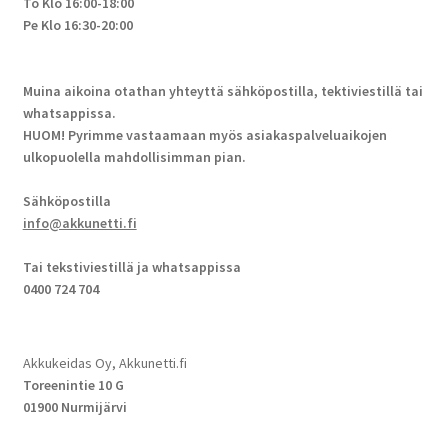
To Klo 16:00-18:00
Pe Klo 16:30-20:00
Muina aikoina otathan yhteyttä sähköpostilla, tektiviestillä tai
whatsappissa.
HUOM! Pyrimme vastaamaan myös asiakaspalveluaikojen
ulkopuolella mahdollisimman pian.
Sähköpostilla
info@akkunetti.fi
Tai tekstiviestillä ja whatsappissa
0400 724 704
Akkukeidas Oy, Akkunetti.fi
Toreenintie 10 G
01900 Nurmijärvi