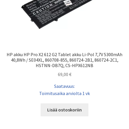
HP akku HP Pro X2 612 G2 Tablet akku Li-Pol 7,7V 5300mAh
40,8Wh / SE04XL, 860708-855, 860724-2B1, 860724-2C1,
HSTNN-DB7Q, CS-HPX612NB
69,00
€
Saatavuus:
Toimitusaika arviolta 1 vk
Lisää ostoskoriin