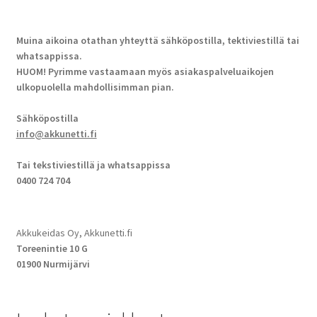
Muina aikoina otathan yhteyttä sähköpostilla, tektiviestillä tai
whatsappissa.
HUOM! Pyrimme vastaamaan myös asiakaspalveluaikojen
ulkopuolella mahdollisimman pian.
Sähköpostilla
info@akkunetti.fi
Tai tekstiviestillä ja whatsappissa
0400 724 704
Akkukeidas Oy, Akkunetti.fi
Toreenintie 10 G
01900 Nurmijärvi