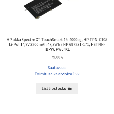
HP akku Spectre XT TouchSmart 15-4000eg, HP TPN-C105
Li-Pol 14,8V 3200mAh 47,3Wh / HP 697231-171, HSTNN-
IBPW, PW04XL
79,00
€
Saatavuus:
Toimitusaika arviolta 1 vk
Lisää ostoskoriin