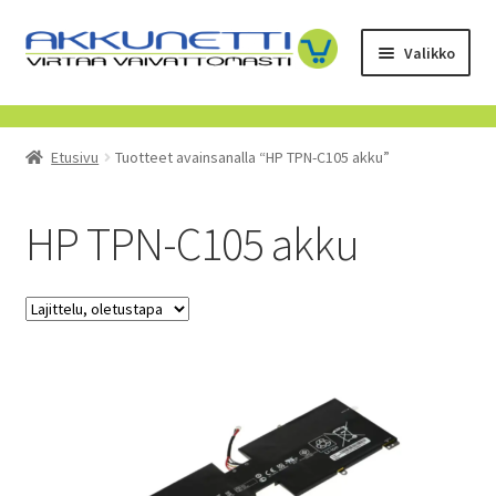
Siirry
Siirry
Valikko
navigointiin
sisältöön
Kauppa
Etusivu
Tuotteet avainsanalla “HP TPN-C105 akku”
Tietoa meistä
Yrityksille
HP TPN-C105 akku
Toimitusehdot
POISTUVAT TUOTTEET