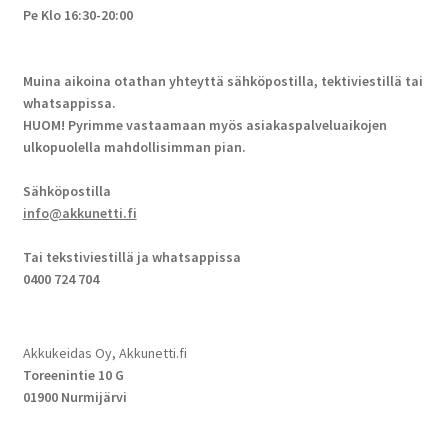
Pe Klo 16:30-20:00
Muina aikoina otathan yhteyttä sähköpostilla, tektiviestillä tai
whatsappissa.
HUOM! Pyrimme vastaamaan myös asiakaspalveluaikojen
ulkopuolella mahdollisimman pian.
Sähköpostilla
info@akkunetti.fi
Tai tekstiviestillä ja whatsappissa
0400 724 704
Akkukeidas Oy, Akkunetti.fi
Toreenintie 10 G
01900 Nurmijärvi