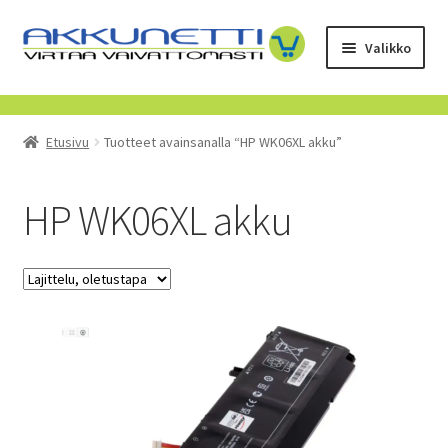
Siirry
Siirry
Valikko
navigointiin
sisältöön
Kauppa
Etusivu
Tuotteet avainsanalla “HP WK06XL akku”
Tietoa meistä
Yrityksille
HP WK06XL akku
Toimitusehdot
POISTUVAT TUOTTEET