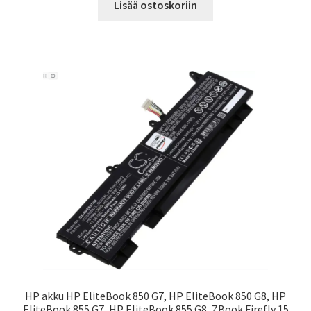
Lisää ostoskoriin
HP akku HP EliteBook 850 G7, HP EliteBook 850 G8, HP
EliteBook 855 G7, HP EliteBook 855 G8, ZBook Firefly 15