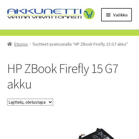
Siirry
Siirry
Valikko
navigointiin
sisältöön
Kauppa
Etusivu
Tuotteet avainsanalla “HP ZBook Firefly 15 G7 akku”
Tietoa meistä
Yrityksille
HP ZBook Firefly 15 G7
akku
Toimitusehdot
POISTUVAT TUOTTEET