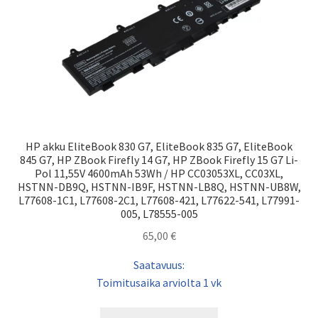
HP akku EliteBook 830 G7, EliteBook 835 G7, EliteBook
845 G7, HP ZBook Firefly 14 G7, HP ZBook Firefly 15 G7 Li-
Pol 11,55V 4600mAh 53Wh / HP CC03053XL, CC03XL,
HSTNN-DB9Q, HSTNN-IB9F, HSTNN-LB8Q, HSTNN-UB8W,
L77608-1C1, L77608-2C1, L77608-421, L77622-541, L77991-
005, L78555-005
65,00
€
Saatavuus:
Toimitusaika arviolta 1 vk