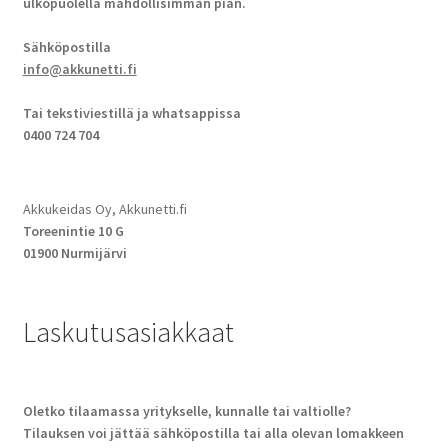
ulkopuolella mahdollisimman pian.
Sähköpostilla
info@akkunetti.fi
Tai tekstiviestillä ja whatsappissa
0400 724 704
Akkukeidas Oy, Akkunetti.fi
Toreenintie 10 G
01900 Nurmijärvi
Laskutusasiakkaat
Oletko tilaamassa yritykselle, kunnalle tai valtiolle?
Tilauksen voi jättää sähköpostilla tai alla olevan lomakkeen