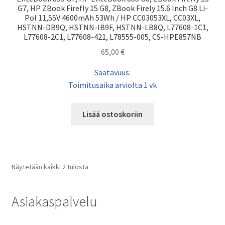
G7, HP ZBook Firefly 15 G8, ZBook Firely 15.6 Inch G8 Li-
Pol 11,55V 4600mAh 53Wh / HP CC03053XL, CC03XL,
HSTNN-DB9Q, HSTNN-IB9F, HSTNN-LB8Q, L77608-1C1,
L77608-2C1, L77608-421, L78555-005, CS-HPE857NB
65,00
€
Saatavuus:
Toimitusaika arviolta 1 vk
Lisää ostoskoriin
Näytetään kaikki 2 tulosta
Asiakaspalvelu