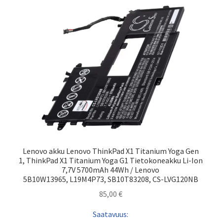
Lenovo akku Lenovo ThinkPad X1 Titanium Yoga Gen
1, ThinkPad X1 Titanium Yoga G1 Tietokoneakku Li-Ion
7,7V 5700mAh 44Wh / Lenovo
5B10W13965, L19M4P73, SB10T83208, CS-LVG120NB
85,00
€
Saatavuus: