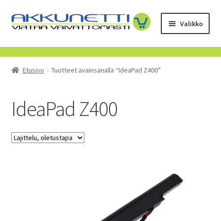
Siirry
Siirry
Valikko
navigointiin
sisältöön
Kauppa
Etusivu
Tuotteet avainsanalla “IdeaPad Z400”
Tietoa meistä
Yrityksille
IdeaPad Z400
Toimitusehdot
POISTUVAT TUOTTEET