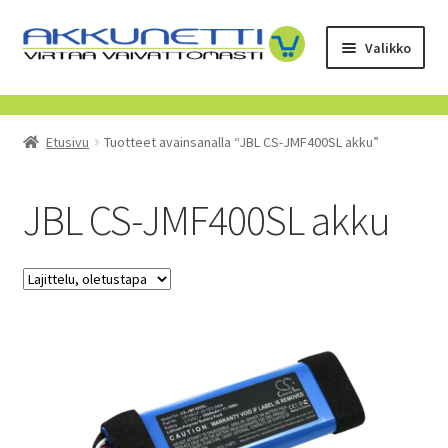
Siirry
Siirry
Valikko
navigointiin
sisältöön
Kauppa
Etusivu
Tuotteet avainsanalla “JBL CS-JMF400SL akku”
Tietoa meistä
Yrityksille
JBL CS-JMF400SL akku
Toimitusehdot
POISTUVAT TUOTTEET