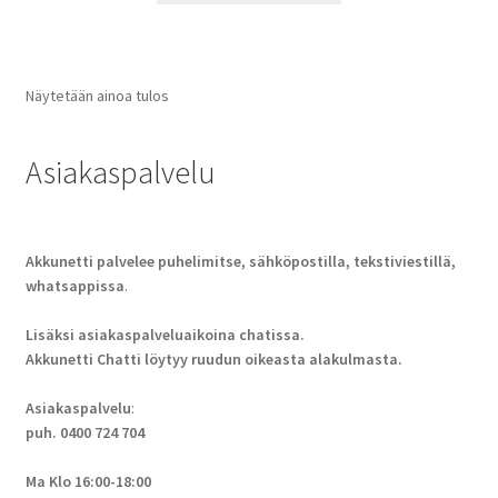
Näytetään ainoa tulos
Asiakaspalvelu
Akkunetti palvelee puhelimitse, sähköpostilla, tekstiviestillä,
whatsappissa
.
Lisäksi asiakaspalveluaikoina chatissa.
Akkunetti Chatti löytyy ruudun oikeasta alakulmasta.
Asiakaspalvelu
:
puh. 0400 724 704
Ma Klo 16:00-18:00