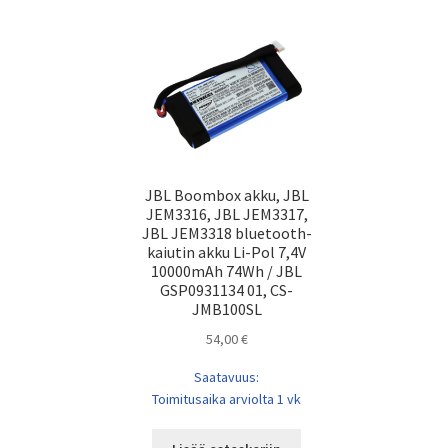
JBL Boombox akku, JBL
JEM3316, JBL JEM3317,
JBL JEM3318 bluetooth-
kaiutin akku Li-Pol 7,4V
10000mAh 74Wh / JBL
GSP0931134 01, CS-
JMB100SL
54,00
€
Saatavuus:
Toimitusaika arviolta 1 vk