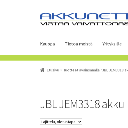
Siirry
Siirry
navigointiin
sisältöön
Kauppa
Tietoa meistä
Yrityksille
Etusivu
Tuotteet avainsanalla “JBL JEM3318 a
JBL JEM3318 akku