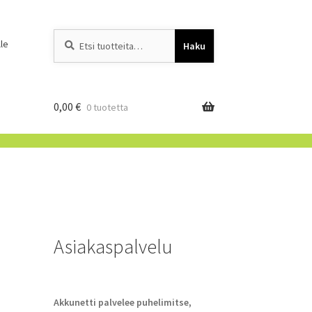
Etsi:
When autocomplete resu
le
Haku
0,00
€
0 tuotetta
Asiakaspalvelu
Akkunetti palvelee puhelimitse,