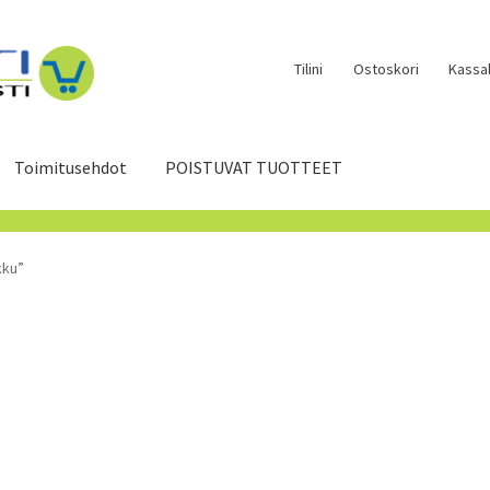
Tilini
Ostoskori
Kassal
Toimitusehdot
POISTUVAT TUOTTEET
kku”