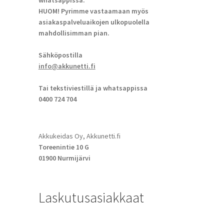
whatsappissa.
HUOM! Pyrimme vastaamaan myös
asiakaspalveluaikojen ulkopuolella
mahdollisimman pian.
Sähköpostilla
info@akkunetti.fi
Tai tekstiviestillä ja whatsappissa
0400 724 704
Akkukeidas Oy, Akkunetti.fi
Toreenintie 10 G
01900 Nurmijärvi
Laskutusasiakkaat