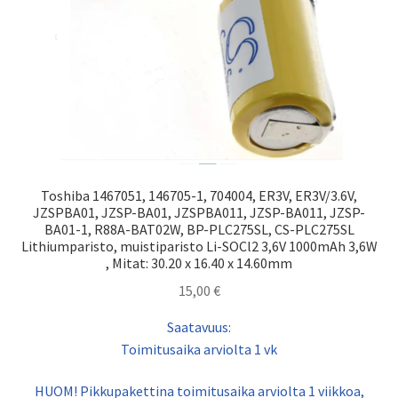
Toshiba 1467051, 146705-1, 704004, ER3V, ER3V/3.6V,
JZSPBA01, JZSP-BA01, JZSPBA011, JZSP-BA011, JZSP-
BA01-1, R88A-BAT02W, BP-PLC275SL, CS-PLC275SL
Lithiumparisto, muistiparisto Li-SOCl2 3,6V 1000mAh 3,6W
, Mitat: 30.20 x 16.40 x 14.60mm
15,00
€
Saatavuus:
Toimitusaika arviolta 1 vk
HUOM! Pikkupakettina toimitusaika arviolta 1 viikkoa,