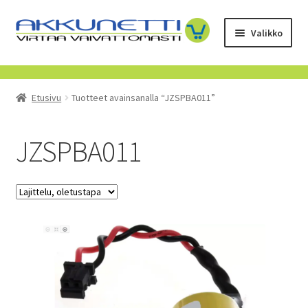
Siirry
Siirry
Valikko
navigointiin
sisältöön
Kauppa
Etusivu
Tuotteet avainsanalla “JZSPBA011”
Tietoa meistä
Yrityksille
JZSPBA011
Toimitusehdot
POISTUVAT TUOTTEET