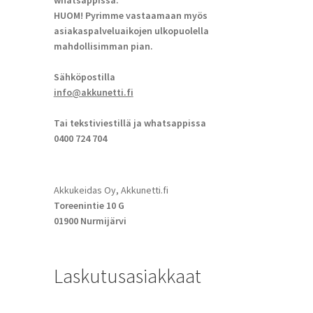
whatsappissa.
HUOM! Pyrimme vastaamaan myös
asiakaspalveluaikojen ulkopuolella
mahdollisimman pian.
Sähköpostilla
info@akkunetti.fi
Tai tekstiviestillä ja whatsappissa
0400 724 704
Akkukeidas Oy, Akkunetti.fi
Toreenintie 10 G
01900 Nurmijärvi
Laskutusasiakkaat