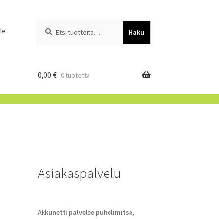
Etsi:
When autocomplete resu
le
Haku
0,00
€
0 tuotetta
Asiakaspalvelu
Akkunetti palvelee puhelimitse,