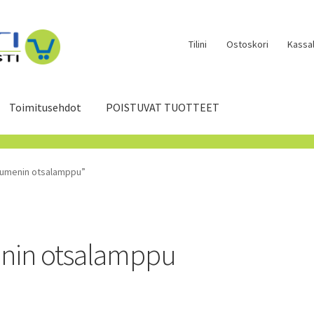
Tilini
Ostoskori
Kassal
Toimitusehdot
POISTUVAT TUOTTEET
 lumenin otsalamppu”
enin otsalamppu