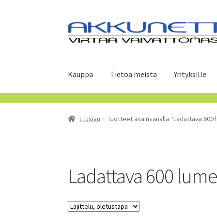
Siirry
Siirry
navigointiin
sisältöön
Kauppa
Tietoa meistä
Yrityksille
Etusivu
Tuotteet avainsanalla “Ladattava 600
Ladattava 600 lum