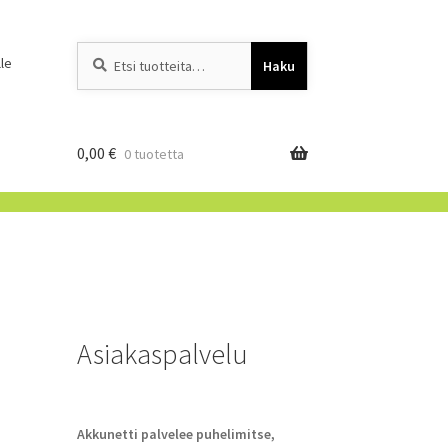
Etsi:
When autocomplete resu
le
Haku
0,00
€
0 tuotetta
Asiakaspalvelu
Akkunetti palvelee puhelimitse,