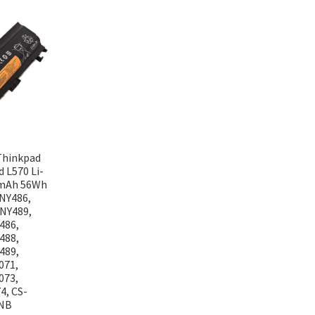
Thinkpad
 L570 Li-
0mAh 56Wh
0NY486,
0NY489,
486,
488,
489,
071,
073,
4, CS-
NB