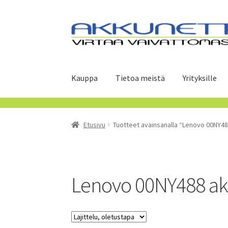
Siirry
Siirry
navigointiin
sisältöön
Kauppa
Tietoa meistä
Yrityksille
Etusivu
Tuotteet avainsanalla “Lenovo 00NY48
Lenovo 00NY488 a