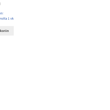
€
us:
iolta 1 vk
koriin