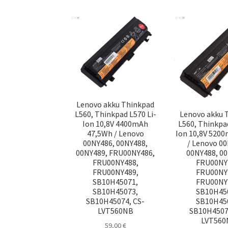
Lenovo akku Thinkpad
L560, Thinkpad L570 Li-
Lenovo akku 
Ion 10,8V 4400mAh
L560, Thinkpad
47,5Wh / Lenovo
Ion 10,8V 520
00NY486, 00NY488,
/ Lenovo 0
00NY489, FRU00NY486,
00NY488, 0
FRU00NY488,
FRU00NY
FRU00NY489,
FRU00NY
SB10H45071,
FRU00NY
SB10H45073,
SB10H45
SB10H45074, CS-
SB10H45
LVT560NB
SB10H4507
LVT560
59,00
€