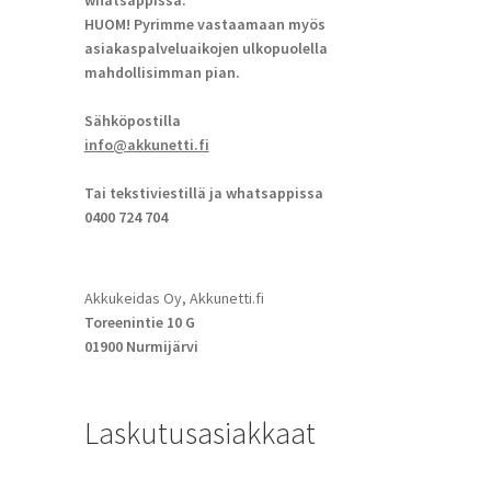
whatsappissa.
HUOM! Pyrimme vastaamaan myös
asiakaspalveluaikojen ulkopuolella
mahdollisimman pian.
Sähköpostilla
info@akkunetti.fi
Tai tekstiviestillä ja whatsappissa
0400 724 704
Akkukeidas Oy, Akkunetti.fi
Toreenintie 10 G
01900 Nurmijärvi
Laskutusasiakkaat