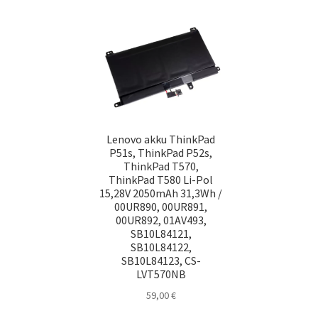
Lenovo akku ThinkPad
P51s, ThinkPad P52s,
ThinkPad T570,
ThinkPad T580 Li-Pol
15,28V 2050mAh 31,3Wh /
00UR890, 00UR891,
00UR892, 01AV493,
SB10L84121,
SB10L84122,
SB10L84123, CS-
LVT570NB
59,00
€