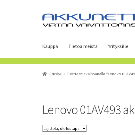
Siirry
Siirry
navigointiin
sisältöön
Kauppa
Tietoa meistä
Yrityksille
Etusivu
Tuotteet avainsanalla “Lenovo 01AV49
Lenovo 01AV493 a