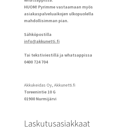
whatsappissa.
HUOM! Pyrimme vastaamaan myös
asiakaspalveluaikojen ulkopuolella
mahdollisimman pian.
Sähköpostilla
info@akkunetti.fi
Tai tekstiviestillä ja whatsappissa
0400 724 704
Akkukeidas Oy, Akkunetti.fi
Toreenintie 10 G
01900 Nurmijärvi
Laskutusasiakkaat