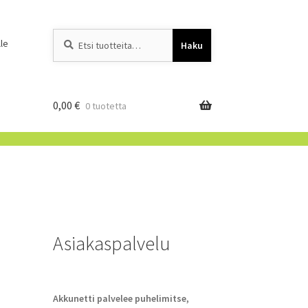
Etsi:
When autocomplete resu
le
Haku
0,00
€
0 tuotetta
Asiakaspalvelu
Akkunetti palvelee puhelimitse,