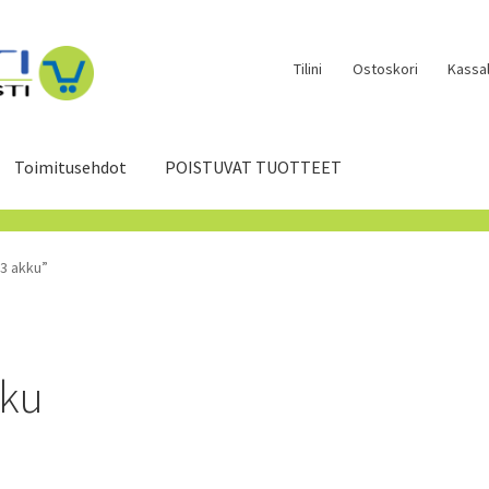
Tilini
Ostoskori
Kassal
Toimitusehdot
POISTUVAT TUOTTEET
3 akku”
kku