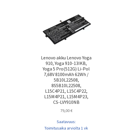
Lenovo akku Lenovo Yoga
910, Yoga 910-13IKB,
Yoga 5 Pro(512G) Li-Pol
7,68V 8100mAh 62Wh /
5B10L22508,
8S5B10L22508,
L15C4P21, L15C4P22,
L15M4P21, L15M4P23,
CS-LVY910NB
79,00
€
Saatavuus:
Toimitusaika arviolta 1 vk