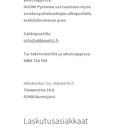
whatsappissa.
HUOM! Pyrimme vastaamaan myös
asiakaspalveluaikojen ulkopuolella
mahdollisimman pian.
Sähköpostilla
info@akkunetti.fi
Tai tekstiviestillä ja whatsappissa
0400 724 704
Akkukeidas Oy, Akkunetti.fi
Toreenintie 10 G
01900 Nurmijärvi
Laskutusasiakkaat