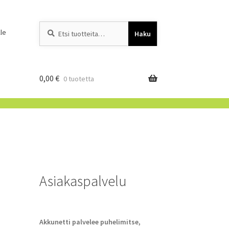
Etsi:
When autocomplete resu
le
Haku
0,00
€
0 tuotetta
Asiakaspalvelu
Akkunetti palvelee puhelimitse,