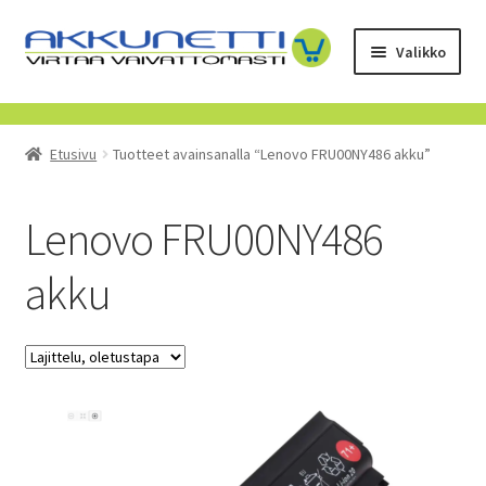
Siirry
Siirry
Valikko
navigointiin
sisältöön
Kauppa
Etusivu
Tuotteet avainsanalla “Lenovo FRU00NY486 akku”
Tietoa meistä
Yrityksille
Lenovo FRU00NY486
akku
Toimitusehdot
POISTUVAT TUOTTEET