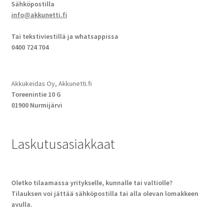
Sähköpostilla
info@akkunetti.fi
Tai tekstiviestillä ja whatsappissa
0400 724 704
Akkukeidas Oy, Akkunetti.fi
Toreenintie 10 G
01900 Nurmijärvi
Laskutusasiakkaat
Oletko tilaamassa yritykselle, kunnalle tai valtiolle?
Tilauksen voi jättää sähköpostilla tai alla olevan lomakkeen
avulla.