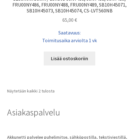
FRU00NY486, FRU00NY488, FRU00NY489, SB10H45071,
SB10H45073, SB10H45074, CS-LVT560NB
65,00
€
Saatavuus:
Toimitusaika arviolta 1 vk
Lisää ostoskoriin
Näytetään kaikki 2 tulosta
Asiakaspalvelu
Akkunetti palvelee puhelimitse, sähköpostilla, tekstiviestillä,