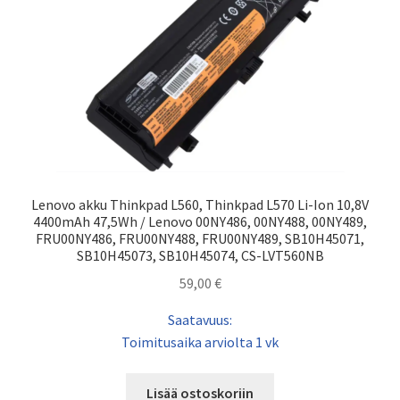
Lenovo akku Thinkpad L560, Thinkpad L570 Li-Ion 10,8V
4400mAh 47,5Wh / Lenovo 00NY486, 00NY488, 00NY489,
FRU00NY486, FRU00NY488, FRU00NY489, SB10H45071,
SB10H45073, SB10H45074, CS-LVT560NB
59,00
€
Saatavuus:
Toimitusaika arviolta 1 vk
Lisää ostoskoriin