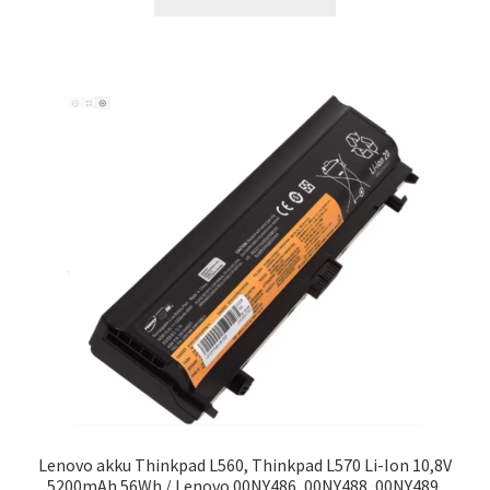
Lenovo akku Thinkpad L560, Thinkpad L570 Li-Ion 10,8V
5200mAh 56Wh / Lenovo 00NY486, 00NY488, 00NY489,